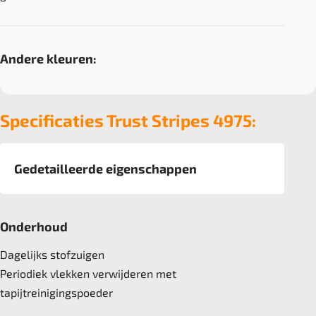
Andere kleuren:
Specificaties Trust Stripes 4975:
Gedetailleerde eigenschappen
Afmeting
50x50 cm, 5 m2 verpakking
Onderhoud
Pool
100% solution dyed Nylon
Dagelijks stofzuigen
Poolgewicht
Periodiek vlekken verwijderen met
500 gr/m2
tapijtreinigingspoeder
Poolhoogte