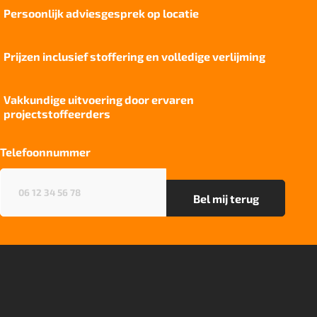
Persoonlijk adviesgesprek op locatie
Geluidsisolatie
21 dB
Prijzen inclusief stoffering en volledige verlijming
Brandwerend
Bfl-S1
Vakkundige uitvoering door ervaren
Kwaliteitslabel GUT
projectstoffeerders
93EACA67
Particulier gebruik
Telefoonnummer
sterk
Telefoonnummer
(Vereist)
Project gebruik
zwaar