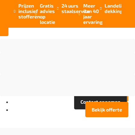
Prijzen
Gratis
24 uurs
Meer
Landelijke


inclusief
advies
staalservice
dan 40
dekking



stofferen
op
jaar
locatie
ervaring
Vloer opties
Assortiment
Branches
Over Artifax
Projecten
FAQ
Contact opnemen
Bekijk offerte