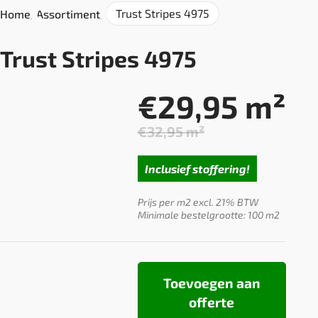
Trust Stripes 4975
Home
/
Assortiment
/
Trust Stripes 4975
€
29,95
m²
€
32,95
m²
Oorspronkel
Huidige
prijs
prijs
Inclusief stoffering!
was:
is:
€32,95.
€29,95.
Prijs per m2 excl. 21% BTW
Minimale bestelgrootte: 100 m2
Toevoegen aan
offerte