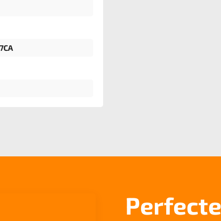
7CA
Perfecte