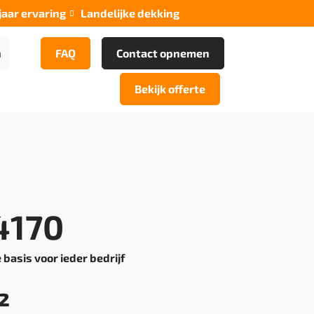
jaar ervaring
Landelijke dekking

n
FAQ
Contact opnemen
Bekijk offerte
4170
 basis voor ieder bedrijf
²