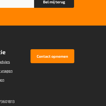
ie
Contact opnemen
advies
 vragen
gen
3601B13