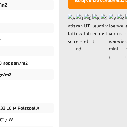
Bekijk onze schoonmaak
/m2
m
m
v
00 noppen/m2
gr/m2
33 LC 1+ Rolstoel A
²C° / W