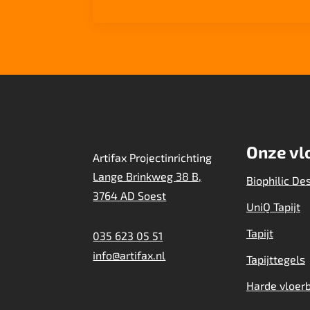
Onze vl
Artifax Projectinrichting
Lange Brinkweg 38 B,
Biophilic De
3764 AD Soest
UniQ Tapijt
Tapijt
035 623 05 51
info@artifax.nl
Tapijttegels
Harde vloer