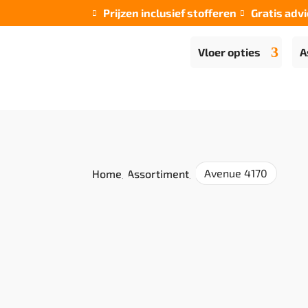
Prijzen inclusief stofferen
Gratis advi


Vloer opties
A
Avenue 4170
Home
/
Assortiment
/