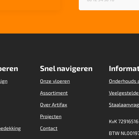
oeren
Snel navigeren
Informat
sign
Onze vloeren
Onderhouds 
Assortiment
Veelgestelde
Over Artifax
Staalaanvra
Projecten
KvK 72916516
bedekking
Contact
BTW NL00197