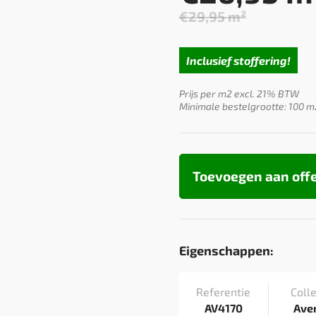
€
29,95
m²
Oorspron
Huidige
prijs
prijs
was:
is:
Inclusief stoffering!
€29,95.
€26,95.
Prijs per m2 excl. 21% BTW
Minimale bestelgrootte: 100 m
Toevoegen aan off
Eigenschappen:
Referentie
Colle
AV4170
Ave