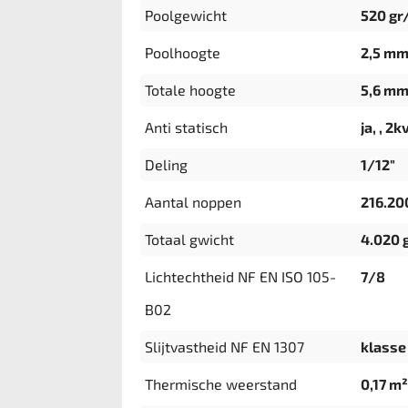
Poolgewicht
520 gr
Poolhoogte
2,5 m
Totale hoogte
5,6 m
Anti statisch
ja, , 2k
Deling
1/12"
Aantal noppen
216.2
Totaal gwicht
4.020 
Lichtechtheid NF EN ISO 105-
7/8
B02
Slijtvastheid NF EN 1307
klasse 
Thermische weerstand
0,17 m