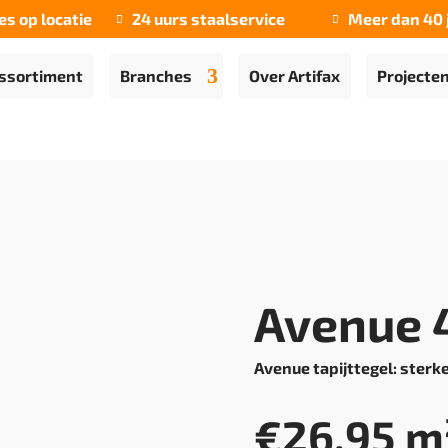
es op locatie
24 uurs staalservice
Meer dan 40 


ssortiment
Branches
Over Artifax
Projecte
Avenue 
Avenue tapijttegel: sterke
€
26,95
m