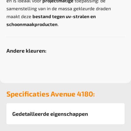
en is ideaal voor
projectmatige
toepassing: de
samenstelling van in de massa gekleurde draden
maakt deze
bestand tegen uv-stralen en
schoonmaakproducten
.
Andere kleuren:
Specificaties Avenue 4180:
Gedetailleerde eigenschappen
Afmeting
50x50 cm, 6 m2 verpakking