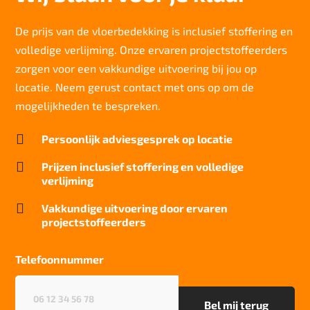
Lichtechtheid NF EN ISO 105-B02
7/8
De prijs van de vloerbedekking is inclusief stoffering en
volledige verlijming. Onze ervaren projectstoffeerders
Slijtvastheid NF EN 1307
klasse 33 LC 1+ Rolstoel A
zorgen voor een vakkundige uitvoering bij jou op
locatie. Neem gerust contact met ons op om de
Thermische weerstand
0,17 m²C° / W
mogelijkheden te bespreken.
Geluidsisolatie

Persoonlijk adviesgesprek op locatie
22 dB
Brandwerend

Prijzen inclusief stoffering en volledige
Bfl-S1
verlijming
Kwaliteitslabel GUT

Vakkundige uitvoering door ervaren
DD4AE7CA
projectstoffeerders
Particulier gebruik
sterk
Telefoonnummer
Project gebruik
Telefoonnummer
(Vereist)
sterk