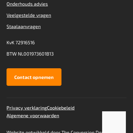
Onderhouds advies
Veelgestelde vragen
Staalaanvragen
KvK 72916516
BTW NL001973601B13
Contact opnemen
Privacy verklaring
Cookiebeleid
Algemene voorwaarden
Toevoegen aan offerte
Staalaanvraag
Website ontwikkeld door
The Conversion Department