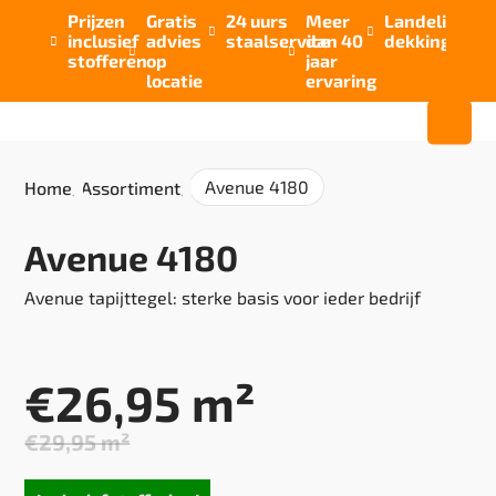
Prijzen
Gratis
24 uurs
Meer
Landelijke


inclusief
advies
staalservice
dan 40
dekking



stofferen
op
jaar
locatie
ervaring
Avenue 4180
Home
/
Assortiment
/
Avenue 4180
Avenue tapijttegel: sterke basis voor ieder bedrijf
€
26,95
m²
€
29,95
m²
Oorspronkelijke
Huidige