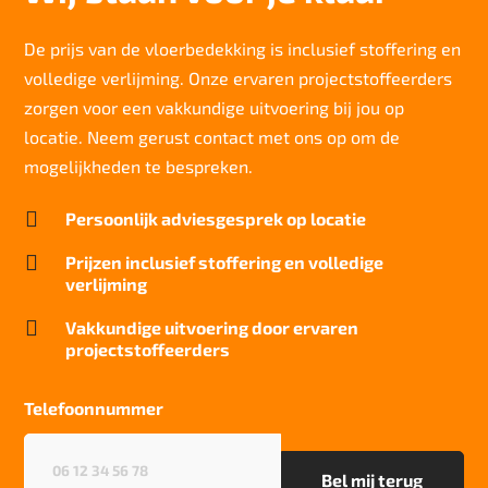
Lichtechtheid NF EN ISO 105-B02
7/8
De prijs van de vloerbedekking is inclusief stoffering en
volledige verlijming. Onze ervaren projectstoffeerders
Slijtvastheid NF EN 1307
klasse 33 LC 1+ Rolstoel A
zorgen voor een vakkundige uitvoering bij jou op
locatie. Neem gerust contact met ons op om de
Thermische weerstand
0,17 m²C° / W
mogelijkheden te bespreken.
Geluidsisolatie

Persoonlijk adviesgesprek op locatie
22 dB
Brandwerend

Prijzen inclusief stoffering en volledige
Bfl-S1
verlijming
Kwaliteitslabel GUT

Vakkundige uitvoering door ervaren
DD4AE7CA
projectstoffeerders
Particulier gebruik
sterk
Telefoonnummer
Project gebruik
Telefoonnummer
(Vereist)
sterk