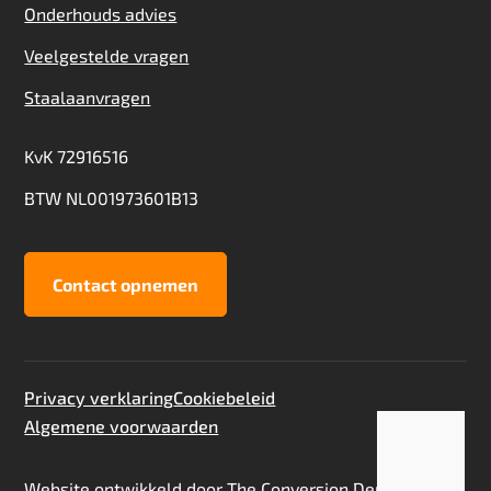
Onderhouds advies
Veelgestelde vragen
Staalaanvragen
KvK 72916516
BTW NL001973601B13
Contact opnemen
Privacy verklaring
Cookiebeleid
Algemene voorwaarden
Toevoegen aan offerte
Staalaanvraag
Website ontwikkeld door
The Conversion Department