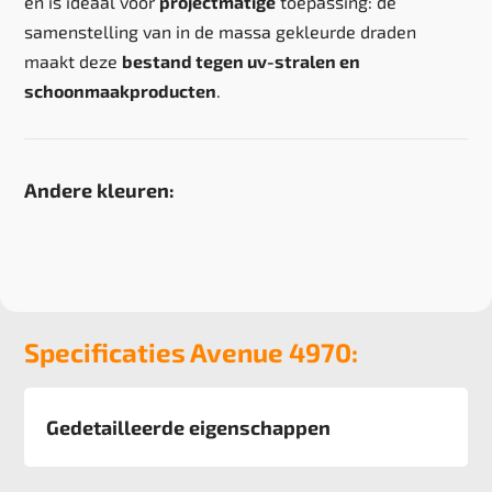
en is ideaal voor
projectmatige
toepassing: de
samenstelling van in de massa gekleurde draden
maakt deze
bestand tegen uv-stralen en
schoonmaakproducten
.
Andere kleuren:
Specificaties Avenue 4970:
Gedetailleerde eigenschappen
Afmeting
50x50 cm, 6 m2 verpakking