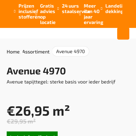
Prijzen
Gratis
24 uurs
Meer
Landelijke


inclusief
advies
staalservice
dan 40
dekking



stofferen
op
jaar
locatie
ervaring
Avenue 4970
Home
/
Assortiment
/
Avenue 4970
Avenue tapijttegel: sterke basis voor ieder bedrijf
€
26,95
m²
€
29,95
m²
Oorspronkelijke
Huidige