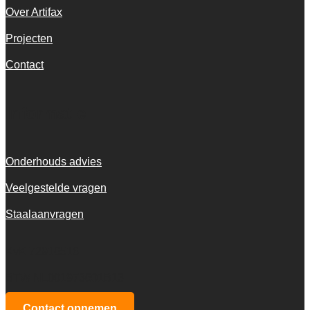
Over Artifax
Projecten
Contact
Informatie
Onderhouds advies
Veelgestelde vragen
Staalaanvragen
KvK 72916516
BTW NL001973601B13
Contact opnemen