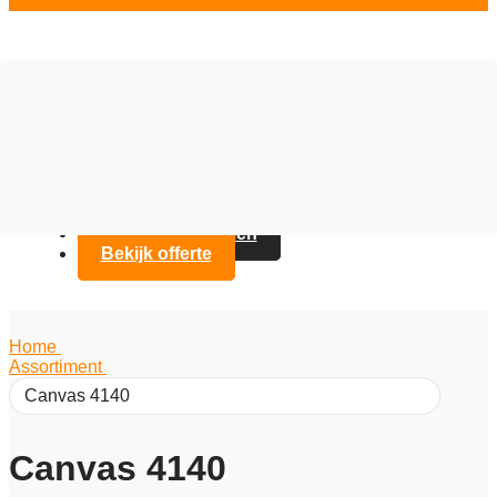
Vloer opties
Assortiment
Branches
Over Artifax
Projecten
FAQ
Contact opnemen
Bekijk offerte
Home
/
Assortiment
/
Canvas 4140
Canvas 4140