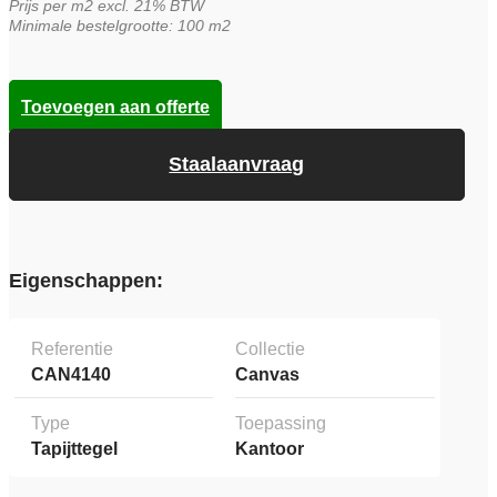
Prijs per m2 excl. 21% BTW
Minimale bestelgrootte: 100 m2
Toevoegen aan offerte
Staalaanvraag
Eigenschappen:
Referentie
Collectie
CAN4140
Canvas
Type
Toepassing
Tapijttegel
Kantoor