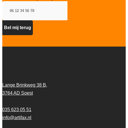
Artifax Projectinrichting
Lange Brinkweg 38 B,
3764 AD Soest
035 623 05 51
info@artifax.nl