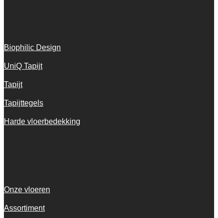
Onze vloeren
Biophilic Design
UniQ Tapijt
Tapijt
Tapijttegels
Harde vloerbedekking
Snel navigeren
Onze vloeren
Assortiment