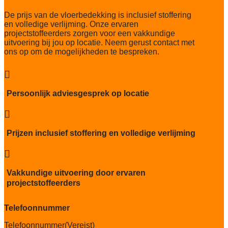
Slijtvastheid NF EN 1307
De prijs van de vloerbedekking is inclusief stoffering
klasse 33 LC 2+ Rolstoel A
en volledige verlijming. Onze ervaren
projectstoffeerders zorgen voor een vakkundige
Thermische weerstand
uitvoering bij jou op locatie. Neem gerust contact met
0,079 m² K/W
ons op om de mogelijkheden te bespreken.
Geluidsisolatie
24 dB

Brandwerend
Persoonlijk adviesgesprek op locatie
Bfl-S1

Kwaliteitslabel GUT
9AB925EB
Prijzen inclusief stoffering en volledige verlijming
Particulier gebruik

sterk
Vakkundige uitvoering door ervaren
Project gebruik
projectstoffeerders
zwaar
Telefoonnummer
Telefoonnummer
(Vereist)