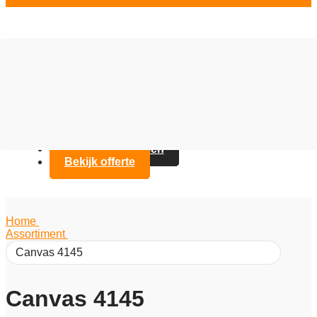
Vloer opties
Assortiment
Branches
Over Artifax
Projecten
FAQ
Contact opnemen
Bekijk offerte
Home
/
Assortiment
/
Canvas 4145
Canvas 4145