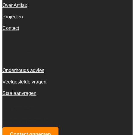
Over Artifax
Projecten
Contact
Informatie
Onderhouds advies
Veelgestelde vragen
Staalaanvragen
KvK 72916516
BTW NL001973601B13
Contact opnemen