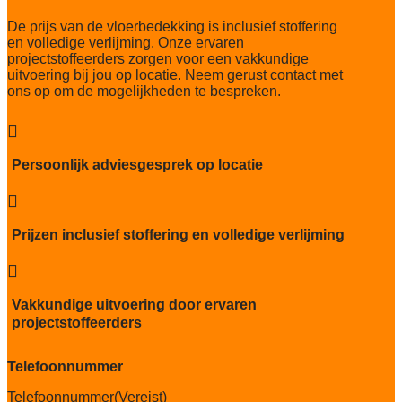
Slijtvastheid NF EN 1307
De prijs van de vloerbedekking is inclusief stoffering
klasse 33 LC 2+ Rolstoel A
en volledige verlijming. Onze ervaren
projectstoffeerders zorgen voor een vakkundige
Thermische weerstand
uitvoering bij jou op locatie. Neem gerust contact met
0,079 m² K/W
ons op om de mogelijkheden te bespreken.
Geluidsisolatie
24 dB

Brandwerend
Persoonlijk adviesgesprek op locatie
Bfl-S1

Kwaliteitslabel GUT
9AB925EB
Prijzen inclusief stoffering en volledige verlijming
Particulier gebruik

sterk
Vakkundige uitvoering door ervaren
Project gebruik
projectstoffeerders
zwaar
Telefoonnummer
Telefoonnummer
(Vereist)