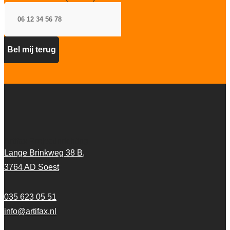
Artifax Projectinrichting
Lange Brinkweg 38 B,
3764 AD Soest
035 623 05 51
info@artifax.nl