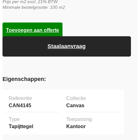
Prijs per m2 excl. 21% BTW
Minimale bestelgrootte: 100 m2
Toevoegen aan offerte
Staalaanvraag
Eigenschappen:
Referentie
Collectie
CAN4145
Canvas
Type
Toepassing
Tapijttegel
Kantoor