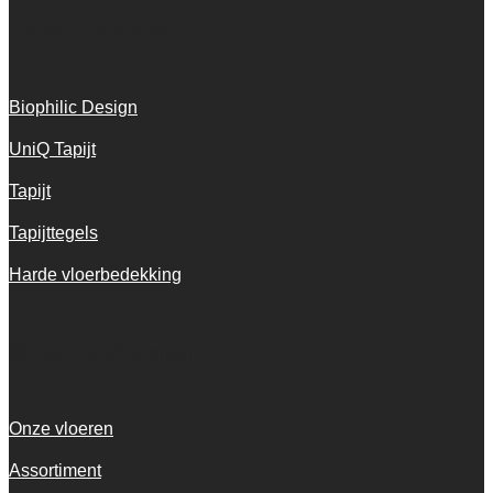
Onze vloeren
Biophilic Design
UniQ Tapijt
Tapijt
Tapijttegels
Harde vloerbedekking
Snel navigeren
Onze vloeren
Assortiment