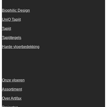
Biophilic Design
UniQ Tapijt
Tapijt
Tapijttegels
Harde vloerbedekking
Snel navigeren
Onze vloeren
Assortiment
Over Artifax