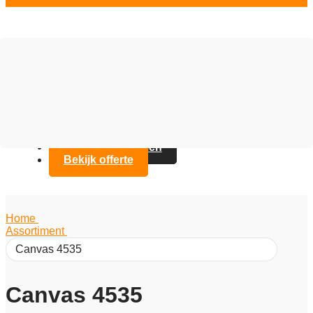
Vloer opties
Assortiment
Branches
Over Artifax
Projecten
FAQ
Contact opnemen
Bekijk offerte
Home
/
Assortiment
/
Canvas 4535
Canvas 4535