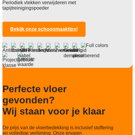
Periodiek vlekken verwijderen met
Poolhoogte
tapijtreinigingspoeder
3,1 mm
Totale hoogte
6,4 mm
Bekijk onze schoonmaaktips!
Anti statisch
ja, , 2kv
Deling
1/10"
Aantal noppen
152.000 noppen/m2
Perfecte vloer
Totaal gwicht
4.400 gr/m2
gevonden?
Lichtechtheid NF EN ISO 105-B02
Wij staan voor je klaar
>7
Slijtvastheid NF EN 1307
De prijs van de vloerbedekking is inclusief stoffering
klasse 33 LC 2+ Rolstoel A
en volledige verlijming. Onze ervaren