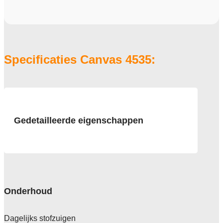
Specificaties Canvas 4535:
Gedetailleerde eigenschappen
Afmeting
50x50 cm
Pool
100% Polyamide 6 Solution Dyed
Onderhoud
Poolgewicht
690 gr/m2
Dagelijks stofzuigen