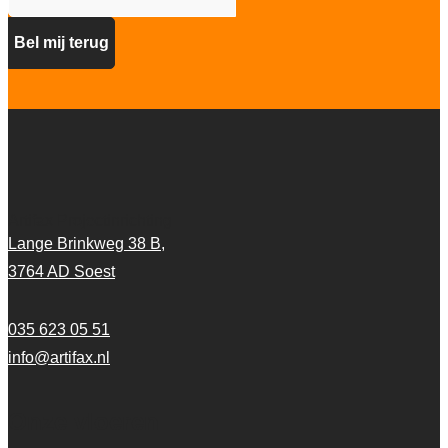
Artifax Projectinrichting
Lange Brinkweg 38 B,
3764 AD Soest
035 623 05 51
info@artifax.nl
Onze vloeren