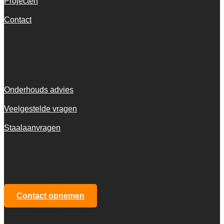
Projecten
Contact
Informatie
Onderhouds advies
Veelgestelde vragen
Staalaanvragen
KvK 72916516
BTW NL001973601B13
Contact opnemen