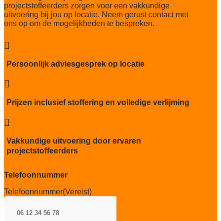
projectstoffeerders zorgen voor een vakkundige
Thermische weerstand
uitvoering bij jou op locatie. Neem gerust contact met
0,079 m² K/W
ons op om de mogelijkheden te bespreken.
Geluidsisolatie
24 dB

Brandwerend
Persoonlijk adviesgesprek op locatie
Bfl-S1

Kwaliteitslabel GUT
9AB925EB
Prijzen inclusief stoffering en volledige verlijming
Particulier gebruik

sterk
Vakkundige uitvoering door ervaren
Project gebruik
projectstoffeerders
zwaar
Telefoonnummer
Telefoonnummer
(Vereist)