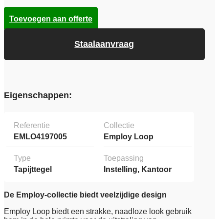
Toevoegen aan offerte
Staalaanvraag
Eigenschappen:
Referentie
Collectie
EMLO4197005
Employ Loop
Type
Toepassing
Tapijttegel
Instelling, Kantoor
De Employ-collectie biedt veelzijdige design
Employ Loop biedt een strakke, naadloze look gebruik