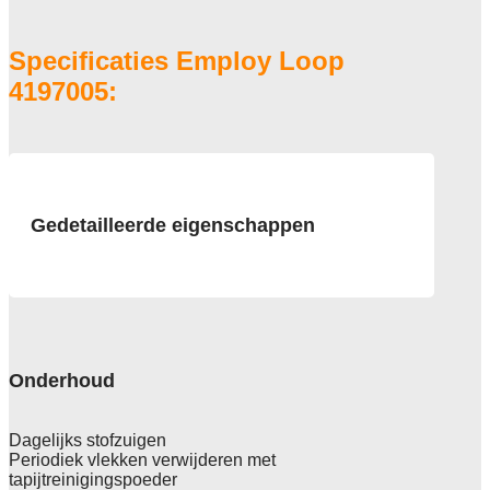
Specificaties Employ Loop
4197005:
Gedetailleerde eigenschappen
Afmeting
50x50 cm, 5m2 doos
Pool
getufte boucle , 100% PA solution dyed
Onderhoud
Poolgewicht
518 gr/m2
Dagelijks stofzuigen
Periodiek vlekken verwijderen met
Poolhoogte
tapijtreinigingspoeder