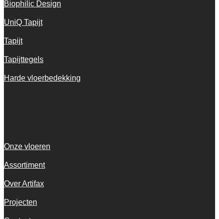
Biophilic Design
UniQ Tapijt
Tapijt
Tapijttegels
Harde vloerbedekking
Snel navigeren
Onze vloeren
Assortiment
Over Artifax
Projecten