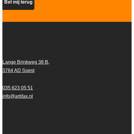
Artifax Projectinrichting
Lange Brinkweg 38 B,
3764 AD Soest
035 623 05 51
info@artifax.nl
Onze vloeren