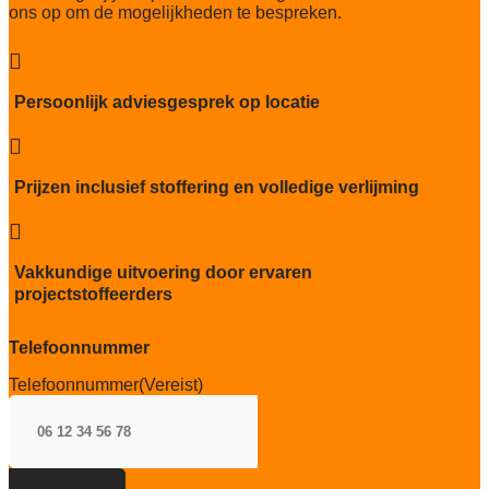
ons op om de mogelijkheden te bespreken.
Geluidsisolatie
24 dB

Brandwerend
Persoonlijk adviesgesprek op locatie
Bfl-s1

Kwaliteitslabel GUT
085C3EBF
Prijzen inclusief stoffering en volledige verlijming
Particulier gebruik

zwaar
Vakkundige uitvoering door ervaren
Project gebruik
projectstoffeerders
zwaar
Telefoonnummer
Telefoonnummer
(Vereist)