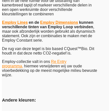
hem in de hele ruimte voor de uitstraling van
kamerbreed tapijt of markeer verschillende delen in
een open werkruimte door verschillende
kleurstellingen te combineren
Employ Lines
en de
Employ Dimensions
kunnen
verschillende tinten van Employ Loop verbinden
,
maar ook afzonderlijk worden gebruikt als dynamisch
statement. Ook zijn er combinaties te maken met de
Employ Constant serie.
De rug van deze tegel is bio based CQuest™Bio. Dit
houdt in dat deze netto CO2-negatief is.
Employ-collectie valt in ons
Re Entry
programma,
hiermee verwijderen wij uw oude
vloerbedekking op de meest mogelijke milieu bewuste
wijze.
Andere kleuren: