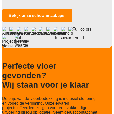
2,6 mm
Totale hoogte
5,7 mm
Bekijk onze schoonmaaktips!
Anti statisch
ja
Deling
1/10
Aantal noppen
200.940/m2
Perfecte vloer
Totaal gwicht
3934 gr/m2
gevonden?
Lichtechtheid NF EN ISO 105-B02
Wij staan voor je klaar
>7
Slijtvastheid NF EN 1307
De prijs van de vloerbedekking is inclusief stoffering
33 Heavy contract
en volledige verlijming. Onze ervaren
projectstoffeerders zorgen voor een vakkundige
Thermische weerstand
uitvoering bij jou op locatie. Neem gerust contact met
0,15