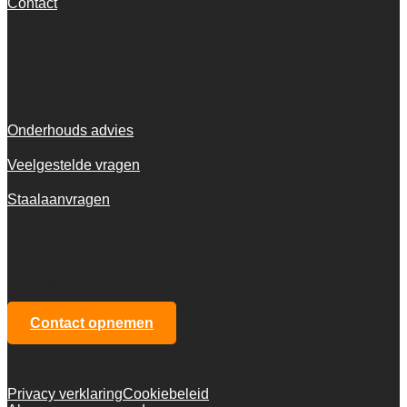
Contact
Informatie
Onderhouds advies
Veelgestelde vragen
Staalaanvragen
KvK 72916516
BTW NL001973601B13
Contact opnemen
Privacy verklaring
Cookiebeleid