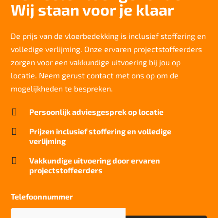
Wij staan voor je klaar
3934 gr/m2
Lichtechtheid NF EN ISO 105-B02
>7
De prijs van de vloerbedekking is inclusief stoffering en
volledige verlijming. Onze ervaren projectstoffeerders
Slijtvastheid NF EN 1307
33 Heavy contract
zorgen voor een vakkundige uitvoering bij jou op
locatie. Neem gerust contact met ons op om de
Thermische weerstand
0,15
mogelijkheden te bespreken.
Geluidsisolatie

Persoonlijk adviesgesprek op locatie
24 dB
Brandwerend

Prijzen inclusief stoffering en volledige
Bfl-s1
verlijming
Kwaliteitslabel GUT

Vakkundige uitvoering door ervaren
085C3EBF
projectstoffeerders
Particulier gebruik
zwaar
Telefoonnummer
Project gebruik
Telefoonnummer
(Vereist)