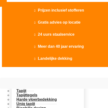
Prijzen inclusief stofferen

Gratis advies op locatie

24 uurs staalservice

Meer dan 40 jaar ervaring

Landelijke dekking

Vloer opties
Uitgelicht
Tapijt
Tapijttegels
Harde vloerbedekking
Uniq tapijt