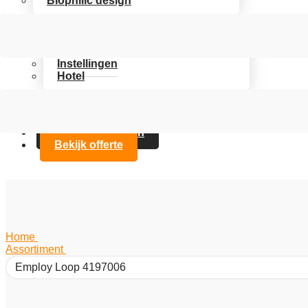
Biophilic design
Assortiment
Branches
Kantoor
Instellingen
Hotel
Over Artifax
Projecten
FAQ
Contact opnemen
Bekijk offerte
Home
/
Assortiment
/
Employ Loop 4197006