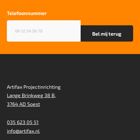
Particulier gebruik
zwaar
Telefoonnummer
Project gebruik
Telefoonnummer
(Vereist)
zwaar
Artifax Projectinrichting
Lange Brinkweg 38 B,
3764 AD Soest
035 623 05 51
info@artifax.nl