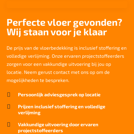
Aantal noppen
198.394 noppen/m2
Perfecte vloer gevonden?
Totaal gwicht
Wij staan voor je klaar
4.000 g/m2
Lichtechtheid NF EN ISO 105-B02
>7
De prijs van de vloerbedekking is inclusief stoffering en
volledige verlijming. Onze ervaren projectstoffeerders
Slijtvastheid NF EN 1307
33/LC1
zorgen voor een vakkundige uitvoering bij jou op
locatie. Neem gerust contact met ons op om de
Thermische weerstand
0,068m2 K/W
mogelijkheden te bespreken.
Geluidsisolatie

Persoonlijk adviesgesprek op locatie
25 dB
Brandwerend

Prijzen inclusief stoffering en volledige
Bfl-S1
verlijming
Kwaliteitslabel GUT

Vakkundige uitvoering door ervaren
TBC
projectstoffeerders