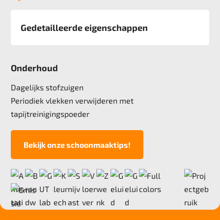
Gedetailleerde eigenschappen
Afmeting
50x50 cm
Onderhoud
Pool
100% Solution Dyed Nylon
Dagelijks stofzuigen
Poolgewicht
Periodiek vlekken verwijderen met
540 g/m2
tapijtreinigingspoeder
Poolhoogte
3,0 mm
Bekijk onze schoonmaaktips!
Totale hoogte
6,1 mm
Anti statisch
ja, 2kv
Deling
1/12"