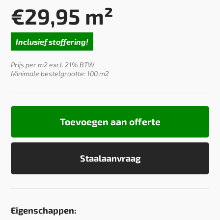
€
29,95
m²
Inclusief stoffering!
Prijs per m2 excl. 21% BTW
Minimale bestelgrootte: 100 m2
Toevoegen aan offerte
Staalaanvraag
Eigenschappen: