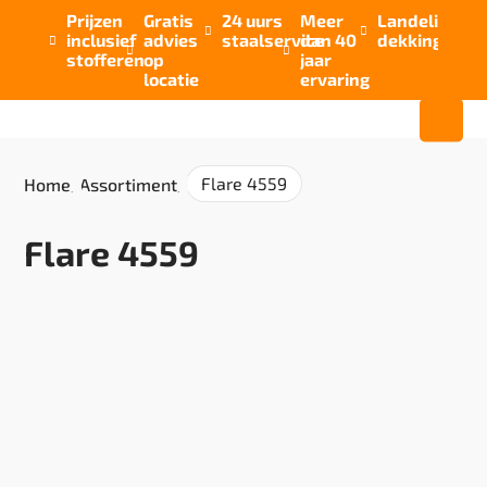
Prijzen
Gratis
24 uurs
Meer
Landelijke


inclusief
advies
staalservice
dan 40
dekking



stofferen
op
jaar
locatie
ervaring
Flare 4559
Home
/
Assortiment
/
Flare 4559