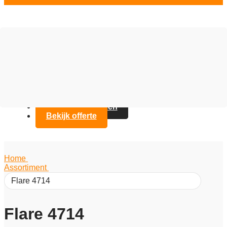
Vloer opties
Assortiment
Branches
Over Artifax
Projecten
FAQ
Contact opnemen
Bekijk offerte
Home
/
Assortiment
/
Flare 4714
Flare 4714