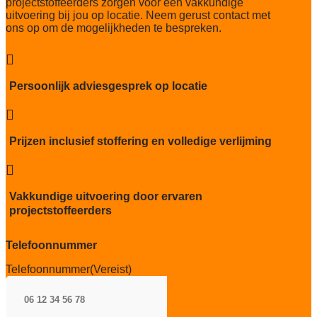
projectstoffeerders zorgen voor een vakkundige
Thermische weerstand
uitvoering bij jou op locatie. Neem gerust contact met
0,068m2 K/W
ons op om de mogelijkheden te bespreken.
Geluidsisolatie
25 dB

Brandwerend
Persoonlijk adviesgesprek op locatie
Bfl-S1

Kwaliteitslabel GUT
TBC
Prijzen inclusief stoffering en volledige verlijming
Particulier gebruik

zwaar
Vakkundige uitvoering door ervaren
Project gebruik
projectstoffeerders
zwaar
Telefoonnummer
Telefoonnummer
(Vereist)