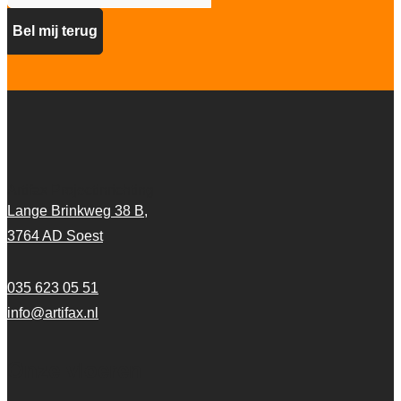
Artifax Projectinrichting
Lange Brinkweg 38 B,
3764 AD Soest
035 623 05 51
info@artifax.nl
Onze vloeren