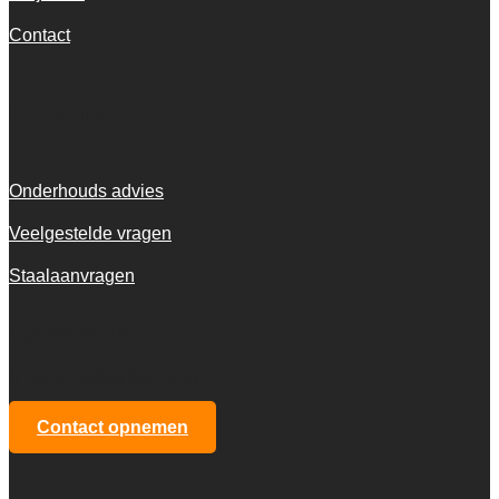
Contact
Informatie
Onderhouds advies
Veelgestelde vragen
Staalaanvragen
KvK 72916516
BTW NL001973601B13
Contact opnemen