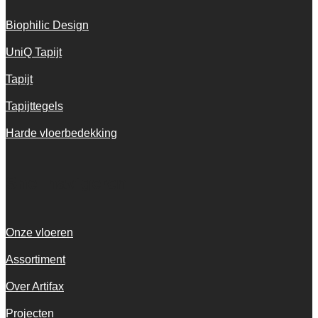
Biophilic Design
UniQ Tapijt
Tapijt
Tapijttegels
Harde vloerbedekking
Snel navigeren
Onze vloeren
Assortiment
Over Artifax
Projecten