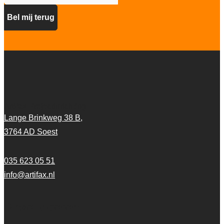
Artifax Projectinrichting
Lange Brinkweg 38 B,
3764 AD Soest
035 623 05 51
info@artifax.nl
Onze vloeren