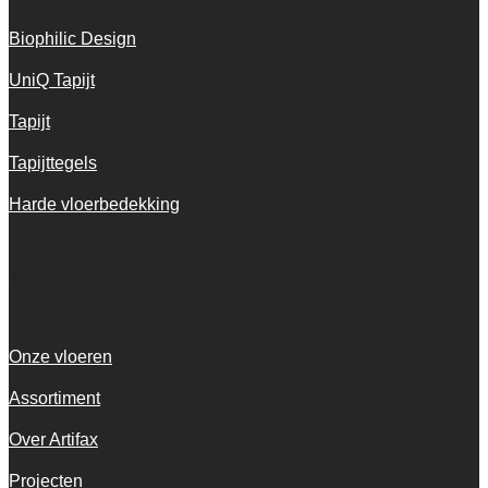
Biophilic Design
UniQ Tapijt
Tapijt
Tapijttegels
Harde vloerbedekking
Snel navigeren
Onze vloeren
Assortiment
Over Artifax
Projecten