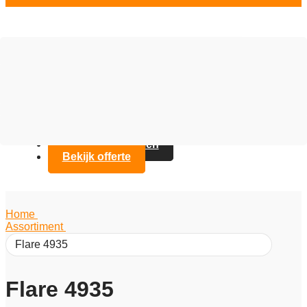
Vloer opties
Assortiment
Branches
Over Artifax
Projecten
FAQ
Contact opnemen
Bekijk offerte
Home
/
Assortiment
/
Flare 4935
Flare 4935