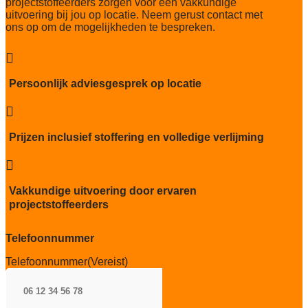
projectstoffeerders zorgen voor een vakkundige
Thermische weerstand
uitvoering bij jou op locatie. Neem gerust contact met
0,068m2 K/W
ons op om de mogelijkheden te bespreken.
Geluidsisolatie
25 dB

Brandwerend
Persoonlijk adviesgesprek op locatie
Bfl-S1

Kwaliteitslabel GUT
TBC
Prijzen inclusief stoffering en volledige verlijming
Particulier gebruik

zwaar
Vakkundige uitvoering door ervaren
Project gebruik
projectstoffeerders
zwaar
Telefoonnummer
Telefoonnummer
(Vereist)