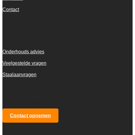
Contact
Informatie
Onderhouds advies
Veelgestelde vragen
Staalaanvragen
KvK 72916516
BTW NL001973601B13
Contact opnemen