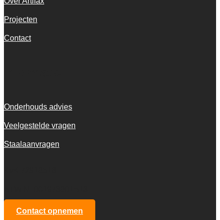
Over Artifax
Projecten
Contact
Informatie
Onderhouds advies
Veelgestelde vragen
Staalaanvragen
KvK 72916516
BTW NL001973601B13
Contact opnemen