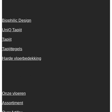
Onze vloeren
Biophilic Design
UniQ Tapijt
Tapijt
Tapijttegels
Harde vloerbedekking
Snel navigeren
Onze vloeren
Assortiment