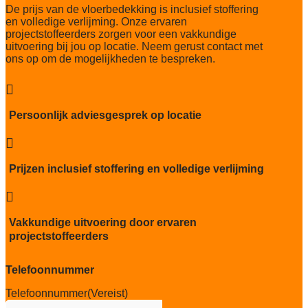
De prijs van de vloerbedekking is inclusief stoffering
33/LC1
en volledige verlijming. Onze ervaren
projectstoffeerders zorgen voor een vakkundige
Thermische weerstand
uitvoering bij jou op locatie. Neem gerust contact met
0,068m2 K/W
ons op om de mogelijkheden te bespreken.
Geluidsisolatie
25 dB

Brandwerend
Persoonlijk adviesgesprek op locatie
Bfl-S1

Kwaliteitslabel GUT
TBC
Prijzen inclusief stoffering en volledige verlijming
Particulier gebruik

zwaar
Vakkundige uitvoering door ervaren
Project gebruik
projectstoffeerders
zwaar
Telefoonnummer
Telefoonnummer
(Vereist)