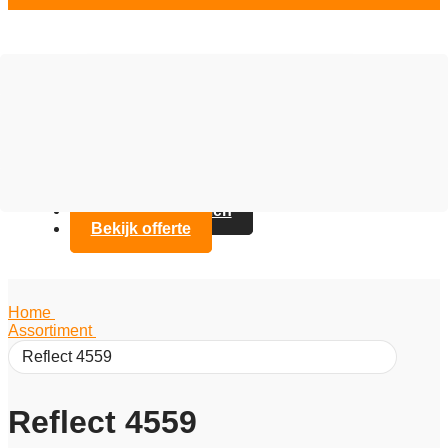
Vloer opties
Assortiment
Branches
Over Artifax
Projecten
FAQ
Contact opnemen
Bekijk offerte
Home
/
Assortiment
/
Reflect 4559
Reflect 4559