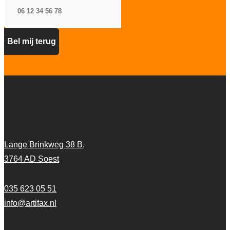
Artifax Projectinrichting
Lange Brinkweg 38 B,
3764 AD Soest
035 623 05 51
info@artifax.nl