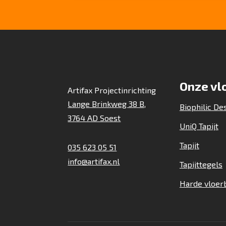
Onze vl
Artifax Projectinrichting
Lange Brinkweg 38 B,
Biophilic De
3764 AD Soest
UniQ Tapijt
Tapijt
035 623 05 51
info@artifax.nl
Tapijttegels
Harde vloer