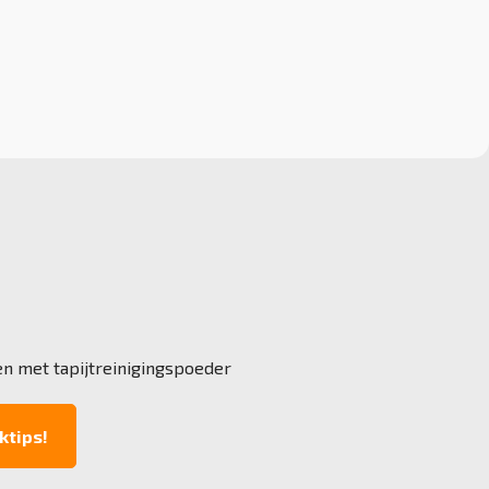
en met tapijtreinigingspoeder
ktips!