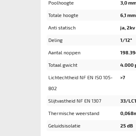
Poolhoogte
3,0 m
Totale hoogte
6,1 mm
Anti statisch
ja, 2kv
Deling
1/12"
Aantal noppen
198.3
Totaal gwicht
4.000
Lichtechtheid NF EN ISO 105-
>7
B02
Slijtvastheid NF EN 1307
33/LC
Thermische weerstand
0,068
Geluidsisolatie
25 dB