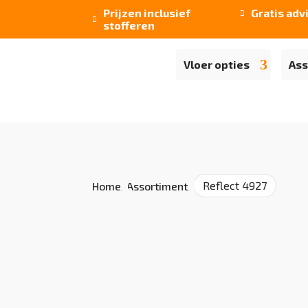
Prijzen inclusief
Gratis adv


stofferen
Vloer opties
Ass
Reflect 4927
Home
/
Assortiment
/