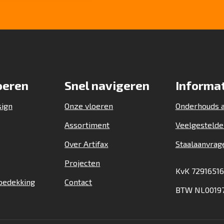
oeren
Snel navigeren
Informa
sign
Onze vloeren
Onderhouds a
Assortiment
Veelgestelde
Over Artifax
Staalaanvrag
Projecten
KvK 72916516
bedekking
Contact
BTW NL00197