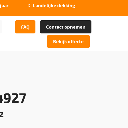
jaar
Landelijke dekking

FAQ
Contact opnemen
Bekijk offerte
4927
²