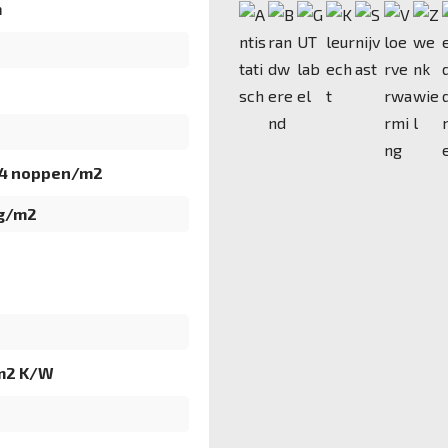
m
94 noppen/m2
 g/m2
1
m2 K/W