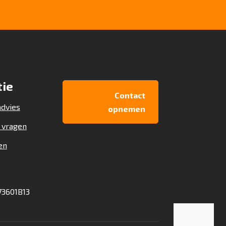
tie
Contact
dvies
opnemen
 vragen
en
3601B13