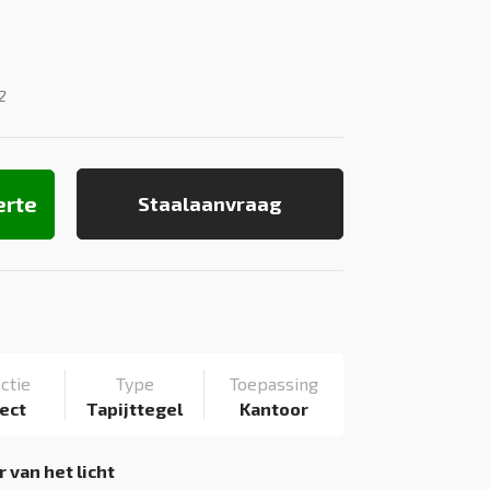
2
erte
Staalaanvraag
ctie
Type
Toepassing
ect
Tapijttegel
Kantoor
 van het licht