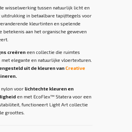
de wisselwerking tussen natuurlijk licht en
uitdrukking in betaalbare tapijttegels voor
veranderende kleurtinten en spelende
we betekenis aan het organische geweven
eert.
gns
creëren
een collectie die ruimtes
 met elegante en natuurlijke vloertexturen.
mengesteld uit de kleuren van
Creative
ineren.
 nylon voor
lichtechte kleuren en
digheid
en met EcoFlex™ Statera voor een
abiliteit, functioneert Light Art collectie
le groottes.