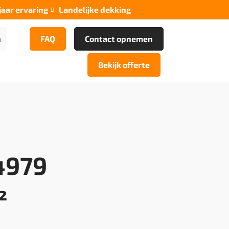
jaar ervaring
Landelijke dekking

n
FAQ
Contact opnemen
Bekijk offerte
4979
²