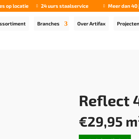
es op locatie
24 uurs staalservice
Meer dan 40 


ssortiment
Branches
Over Artifax
Projecte
Reflect 
€
29,95
m