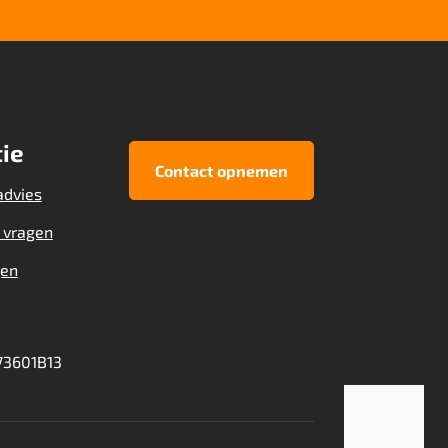
ie
Contact opnemen
advies
 vragen
gen
3601B13