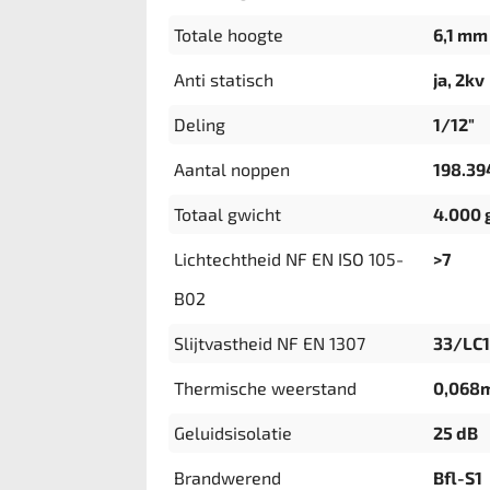
Totale hoogte
6,1 mm
Anti statisch
ja, 2kv
Deling
1/12"
Aantal noppen
198.3
Totaal gwicht
4.000 
Lichtechtheid NF EN ISO 105-
>7
B02
Slijtvastheid NF EN 1307
33/LC1
Thermische weerstand
0,068
Geluidsisolatie
25 dB
Brandwerend
Bfl-S1