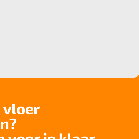
 vloer
n?
n voor je klaar