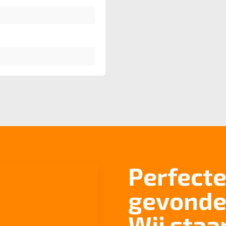
Perfecte
gevonde
Wij staa