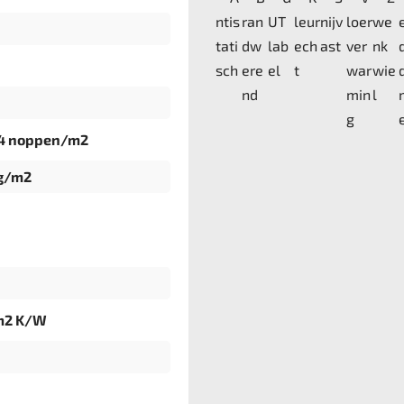
94 noppen/m2
g/m2
m2 K/W