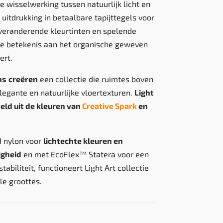
de wisselwerking tussen natuurlijk licht en
uitdrukking in betaalbare tapijttegels voor
veranderende kleurtinten en spelende
we betekenis aan het organische geweven
ert.
ns
creëren
een collectie die ruimtes boven
legante en natuurlijke vloertexturen.
Light
teld uit de kleuren van
Creative Spark
en
d nylon voor
lichtechte kleuren en
igheid
en met EcoFlex™ Statera voor een
abiliteit, functioneert Light Art collectie
le groottes.