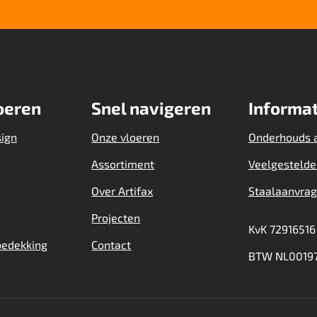
oeren
Snel navigeren
Informat
sign
Onze vloeren
Onderhouds 
Assortiment
Veelgestelde
Over Artifax
Staalaanvra
Projecten
KvK 72916516
bedekking
Contact
BTW NL00197