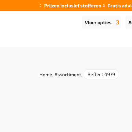
Prijzen inclusief stofferen
Gratis advi


Vloer opties
A
Reflect 4979
Home
/
Assortiment
/