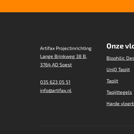
Onze vl
Artifax Projectinrichting
Lange Brinkweg 38 B,
Biophilic De
3764 AD Soest
UniQ Tapijt
Tapijt
035 623 05 51
info@artifax.nl
Tapijttegels
Harde vloer