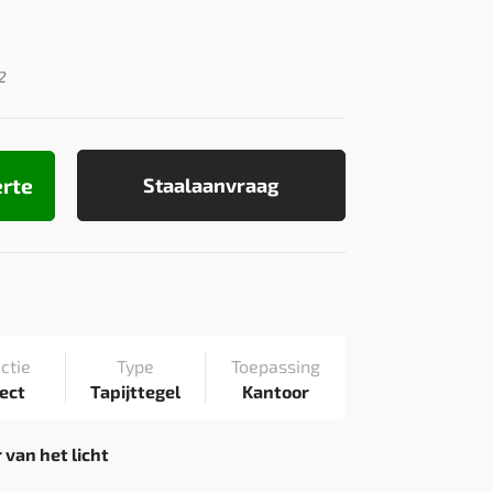
2
erte
Staalaanvraag
ctie
Type
Toepassing
ect
Tapijttegel
Kantoor
 van het licht