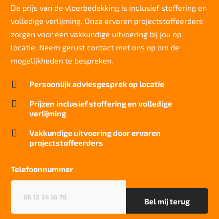
>7
De prijs van de vloerbedekking is inclusief stoffering en
volledige verlijming. Onze ervaren projectstoffeerders
Slijtvastheid NF EN 1307
klasse 33 LC 1+ Rolstoel A
zorgen voor een vakkundige uitvoering bij jou op
locatie. Neem gerust contact met ons op om de
Thermische weerstand
0,15 m²C° / W
mogelijkheden te bespreken.
Geluidsisolatie

Persoonlijk adviesgesprek op locatie
23 dB
Brandwerend

Prijzen inclusief stoffering en volledige
Bfl-S1
verlijming
Kwaliteitslabel GUT

Vakkundige uitvoering door ervaren
66dd7DB1
projectstoffeerders
Particulier gebruik
sterk
Telefoonnummer
Project gebruik
Telefoonnummer
(Vereist)
sterk