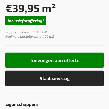
€
39,95
m²
Inclusief stoffering!
Prijs per m2 excl. 21% BTW
Minimale bestelgrootte: 100 m2
Toevoegen aan offerte
Staalaanvraag
Eigenschappen: