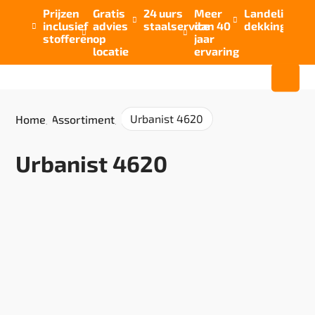
Prijzen
Gratis
24 uurs
Meer
Landelijke


inclusief
advies
staalservice
dan 40
dekking



stofferen
op
jaar
locatie
ervaring
Urbanist 4620
Home
/
Assortiment
/
Urbanist 4620