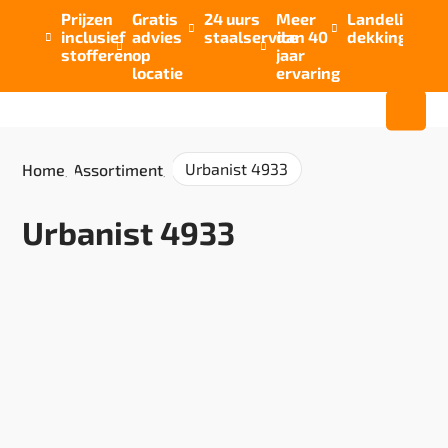
Prijzen
Gratis
24 uurs
Meer
Landelijke


inclusief
advies
staalservice
dan 40
dekking



stofferen
op
jaar
locatie
ervaring
Urbanist 4933
Home
/
Assortiment
/
Urbanist 4933