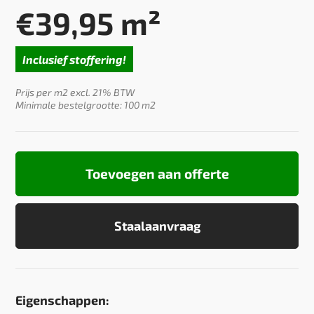
€
39,95
m²
Inclusief stoffering!
Prijs per m2 excl. 21% BTW
Minimale bestelgrootte: 100 m2
Toevoegen aan offerte
Staalaanvraag
Eigenschappen: