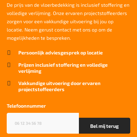
>7
De prijs van de vloerbedekking is inclusief stoffering en
volledige verlijming. Onze ervaren projectstoffeerders
Slijtvastheid NF EN 1307
klasse 33 LC 1+ Rolstoel A
zorgen voor een vakkundige uitvoering bij jou op
locatie. Neem gerust contact met ons op om de
Thermische weerstand
0,15 m²C° / W
mogelijkheden te bespreken.
Geluidsisolatie

Persoonlijk adviesgesprek op locatie
23 dB
Brandwerend

Prijzen inclusief stoffering en volledige
Bfl-S1
verlijming
Kwaliteitslabel GUT

Vakkundige uitvoering door ervaren
66dd7DB1
projectstoffeerders
Particulier gebruik
sterk
Telefoonnummer
Project gebruik
Telefoonnummer
(Vereist)
sterk