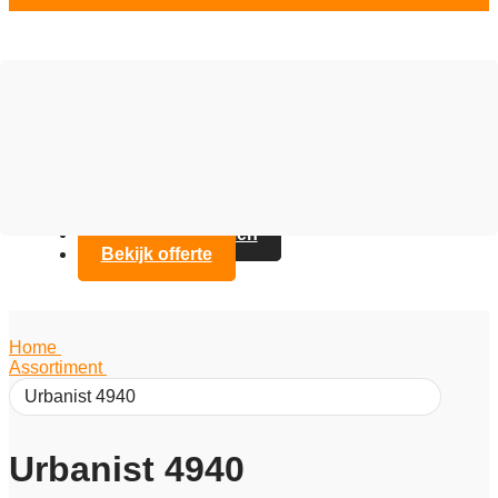
Vloer opties
Assortiment
Branches
Over Artifax
Projecten
FAQ
Contact opnemen
Bekijk offerte
Home
/
Assortiment
/
Urbanist 4940
Urbanist 4940