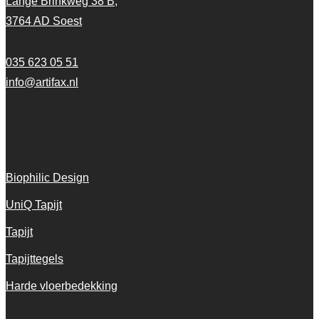
Lange Brinkweg 38 B,
3764 AD Soest
035 623 05 51
info@artifax.nl
Onze vloeren
Biophilic Design
UniQ Tapijt
Tapijt
Tapijttegels
Harde vloerbedekking