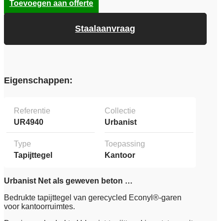
Toevoegen aan offerte
Staalaanvraag
Eigenschappen:
Referentie
Collectie
UR4940
Urbanist
Type
Toepassing
Tapijttegel
Kantoor
Urbanist Net als geweven beton …
Bedrukte tapijttegel van gerecycled Econyl®-garen
voor kantoorruimtes.