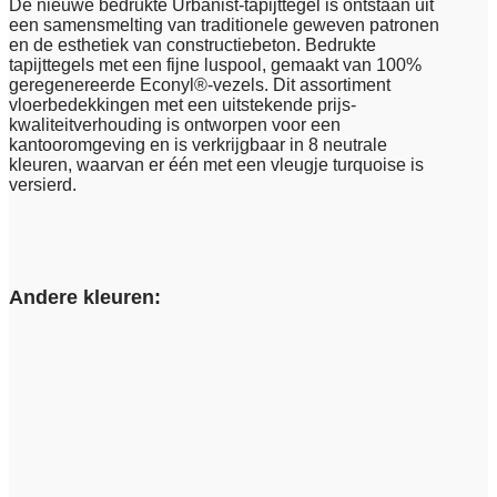
De nieuwe bedrukte Urbanist-tapijttegel is ontstaan uit
een samensmelting van traditionele geweven patronen
en de esthetiek van constructiebeton. Bedrukte
tapijttegels met een fijne luspool, gemaakt van 100%
geregenereerde Econyl®-vezels. Dit assortiment
vloerbedekkingen met een uitstekende prijs-
kwaliteitverhouding is ontworpen voor een
kantooromgeving en is verkrijgbaar in 8 neutrale
kleuren, waarvan er één met een vleugje turquoise is
versierd.
Andere kleuren: