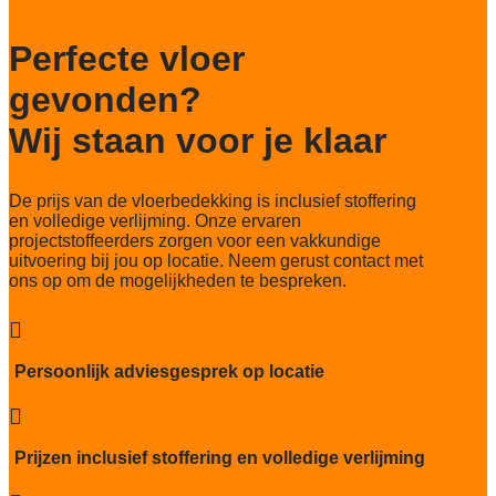
174.640 noppen/m2
Perfecte vloer
Totaal gwicht
4.200 gr/m2
gevonden?
Lichtechtheid NF EN ISO 105-B02
Wij staan voor je klaar
>7
Slijtvastheid NF EN 1307
De prijs van de vloerbedekking is inclusief stoffering
klasse 33 LC 1+ Rolstoel A
en volledige verlijming. Onze ervaren
projectstoffeerders zorgen voor een vakkundige
Thermische weerstand
uitvoering bij jou op locatie. Neem gerust contact met
0,15 m²C° / W
ons op om de mogelijkheden te bespreken.
Geluidsisolatie
23 dB

Brandwerend
Persoonlijk adviesgesprek op locatie
Bfl-S1

Kwaliteitslabel GUT
66dd7DB1
Prijzen inclusief stoffering en volledige verlijming
Particulier gebruik