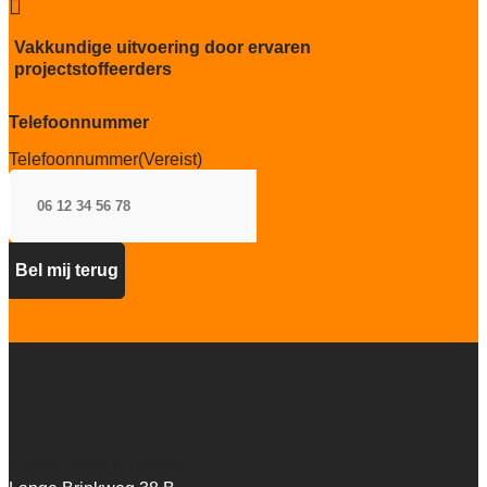

sterk
Vakkundige uitvoering door ervaren
Project gebruik
projectstoffeerders
sterk
Telefoonnummer
Telefoonnummer
(Vereist)
Artifax Projectinrichting