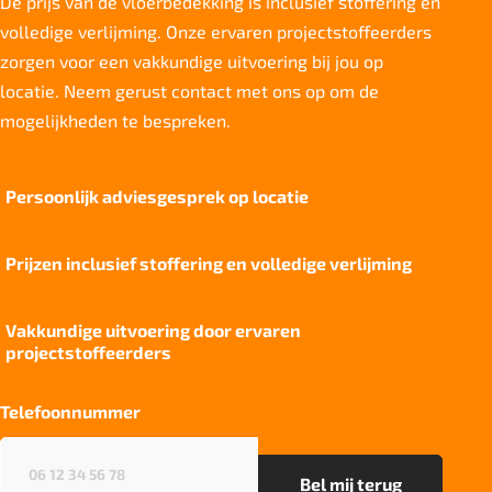
De prijs van de vloerbedekking is inclusief stoffering en
Totaal gwicht
1.650 g/m2
volledige verlijming. Onze ervaren projectstoffeerders
zorgen voor een vakkundige uitvoering bij jou op
Lichtechtheid NF EN ISO 105-B02
>6
locatie. Neem gerust contact met ons op om de
mogelijkheden te bespreken.
Slijtvastheid NF EN 1307
klasse 32 LC 2
Thermische weerstand
Persoonlijk adviesgesprek op locatie
0,17 m²C° / W
Geluidsisolatie
Prijzen inclusief stoffering en volledige verlijming
23 dB
Brandwerend
Cfl-S1
Vakkundige uitvoering door ervaren
projectstoffeerders
Kwaliteitslabel GUT
1A5A8FC0
Telefoonnummer
Particulier gebruik
sterk
Telefoonnummer
(Vereist)
Project gebruik