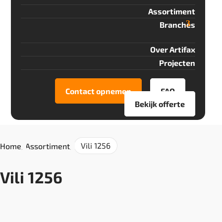
Assortiment
Branches
Over Artifax
Projecten
Contact opnemen
FAQ
Bekijk offerte
Vili 1256
Home
/
Assortiment
/
Vili 1256