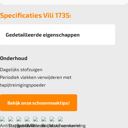
Specificaties Vili 1735:
Gedetailleerde eigenschappen
Afmeting
400 cm
Onderhoud
Pool
100% Polyamide
Dagelijks stofzuigen
Poolgewicht
Periodiek vlekken verwijderen met
650 gr/m2
tapijtreinigingspoeder
Poolhoogte
3,7 mm
Bekijk onze schoonmaaktips!
Totale hoogte
5,8mm
Anti statisch
ja, , 2kv