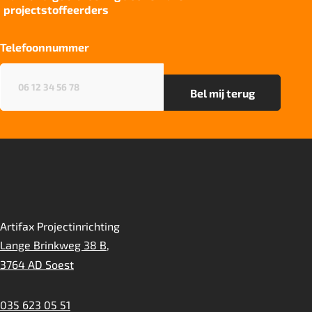
projectstoffeerders
Kwaliteitslabel GUT
1A5A8FC0
Telefoonnummer
Particulier gebruik
sterk
Telefoonnummer
(Vereist)
Project gebruik
sterk
Artifax Projectinrichting
Lange Brinkweg 38 B,
3764 AD Soest
035 623 05 51