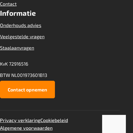
Contact
Informatie
Onderhouds advies
Veelgestelde vragen
Staalaanvragen
KvK 72916516
BTW NL001973601B13
Vili
Staalaanvraag
Contact opnemen
1735
aantal
Toevoegen
aan
Privacy verklaring
Cookiebeleid
offerte
Algemene voorwaarden