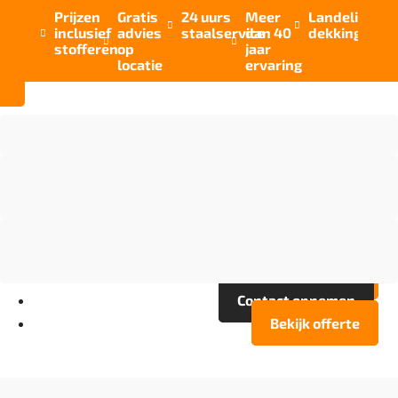
Prijzen
Gratis
24 uurs
Meer
Landelijke


inclusief
advies
staalservice
dan 40
dekking



stofferen
op
jaar
locatie
ervaring
Vloer opties
Assortiment
Branches
Over Artifax
Projecten
FAQ
Contact opnemen
Bekijk offerte