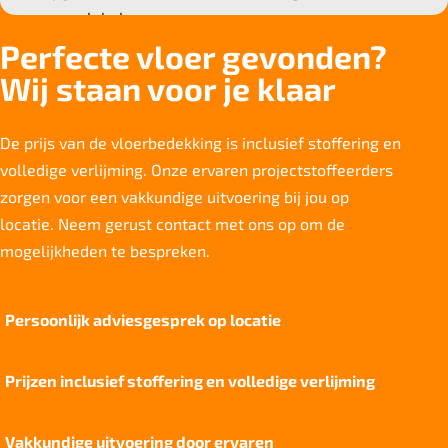
Deling
Perfecte vloer gevonden?
1/10"
Wij staan voor je klaar
Aantal noppen
252.800 noppen/m2
De prijs van de vloerbedekking is inclusief stoffering en
Totaal gwicht
1.650 g/m2
volledige verlijming. Onze ervaren projectstoffeerders
zorgen voor een vakkundige uitvoering bij jou op
Lichtechtheid NF EN ISO 105-B02
>6
locatie. Neem gerust contact met ons op om de
mogelijkheden te bespreken.
Slijtvastheid NF EN 1307
klasse 32 LC 2
Thermische weerstand
Persoonlijk adviesgesprek op locatie
0,17 m²C° / W
Geluidsisolatie
Prijzen inclusief stoffering en volledige verlijming
23 dB
Brandwerend
Cfl-S1
Vakkundige uitvoering door ervaren