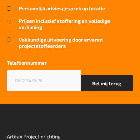
0,17 m²C° / W

Persoonlijk adviesgesprek op locatie
Geluidsisolatie
23 dB

Prijzen inclusief stoffering en volledige
verlijming
Brandwerend
Cfl-S1

Vakkundige uitvoering door ervaren
projectstoffeerders
Kwaliteitslabel GUT
1A5A8FC0
Telefoonnummer
Particulier gebruik
sterk
Telefoonnummer
(Vereist)
Project gebruik
sterk
Artifax Projectinrichting