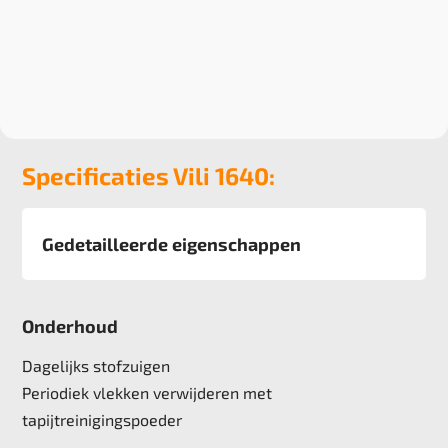
Specificaties Vili 1640:
Gedetailleerde eigenschappen
Afmeting
400 cm
Onderhoud
Pool
100% Polyamide
Dagelijks stofzuigen
Poolgewicht
Periodiek vlekken verwijderen met
650 gr/m2
tapijtreinigingspoeder
Poolhoogte