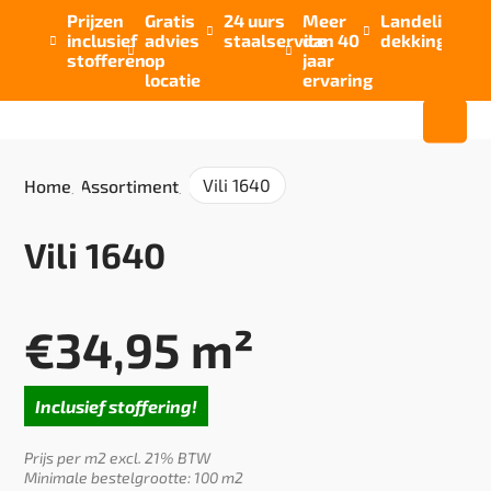
Prijzen
Gratis
24 uurs
Meer
Landelijke


inclusief
advies
staalservice
dan 40
dekking



stofferen
op
jaar
locatie
ervaring
Vili 1640
Home
/
Assortiment
/
Vili 1640
€
34,95
m²
Inclusief stoffering!
Prijs per m2 excl. 21% BTW
Minimale bestelgrootte: 100 m2