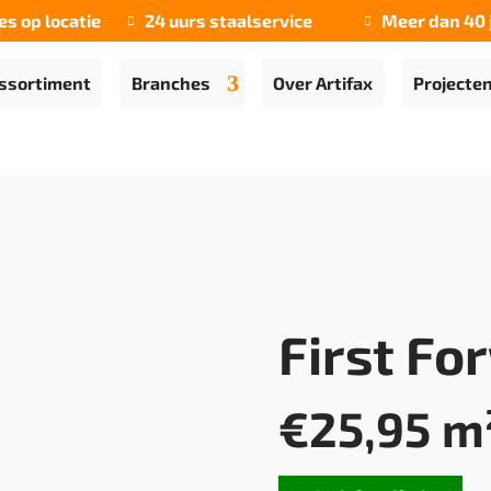
es op locatie
24 uurs staalservice
Meer dan 40 


ssortiment
Branches
Over Artifax
Projecte
First Fo
€
25,95
m