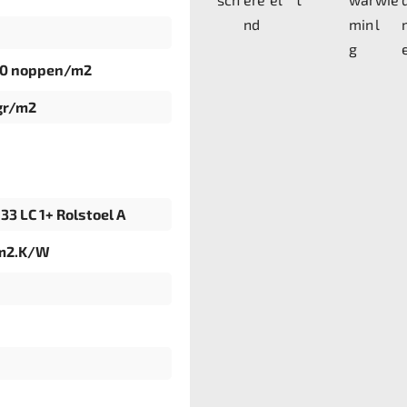
00 noppen/m2
gr/m2
33 LC 1+ Rolstoel A
 m2.K/W