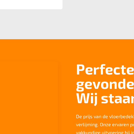
Perfecte
gevonde
Wij staa
De prijs van de vloerbedekk
verlijming. Onze ervaren p
vakkundige uitvoering bij 