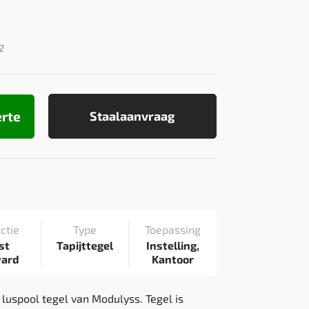
2
erte
Staalaanvraag
ctie
Type
Toepassing
st
Tapijttegel
Instelling,
ward
Kantoor
 luspool tegel van Modulyss. Tegel is