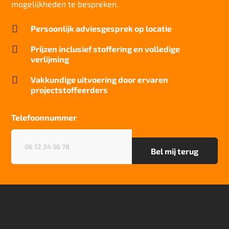
0,062 m2.K/W
mogelijkheden te bespreken.
Geluidsisolatie

Persoonlijk adviesgesprek op locatie
26 dB
Brandwerend

Prijzen inclusief stoffering en volledige
Bfl-S1
verlijming
Particulier gebruik

Vakkundige uitvoering door ervaren
sterk
projectstoffeerders
Project gebruik
sterk
Telefoonnummer
Telefoonnummer
(Vereist)