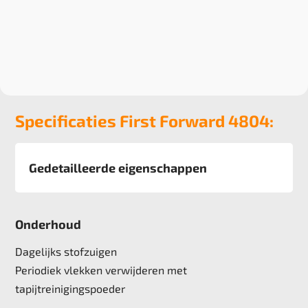
Specificaties First Forward 4804:
Gedetailleerde eigenschappen
Afmeting
50x50 cm, 5 m2 verpakking
Onderhoud
Pool
100% solution dyed Nylon
Dagelijks stofzuigen
Poolgewicht
Periodiek vlekken verwijderen met
540 gr/m2
tapijtreinigingspoeder
Poolhoogte