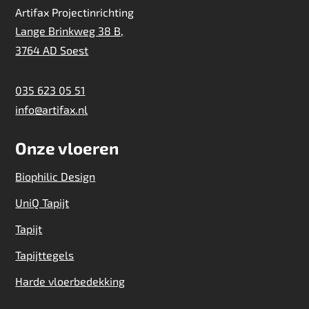
Artifax Projectinrichting
Lange Brinkweg 38 B,
3764 AD Soest
035 623 05 51
info@artifax.nl
Onze vloeren
Biophilic Design
UniQ Tapijt
Tapijt
Tapijttegels
Harde vloerbedekking