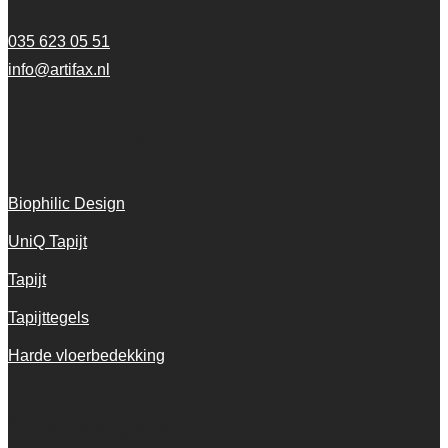
035 623 05 51
info@artifax.nl
Onze vloeren
Biophilic Design
UniQ Tapijt
Tapijt
Tapijttegels
Harde vloerbedekking
Snel navigeren