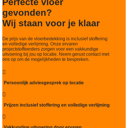
Perfecte vloer
Totaal gwicht
4.300 gr/m2
gevonden?
Lichtechtheid NF EN ISO 105-B02
Wij staan voor je klaar
>7
Slijtvastheid NF EN 1307
De prijs van de vloerbedekking is inclusief stoffering
klasse 33 LC 1+ Rolstoel A
en volledige verlijming. Onze ervaren
projectstoffeerders zorgen voor een vakkundige
Thermische weerstand
uitvoering bij jou op locatie. Neem gerust contact met
0,062 m2.K/W
ons op om de mogelijkheden te bespreken.
Geluidsisolatie
26 dB

Brandwerend
Persoonlijk adviesgesprek op locatie
Bfl-S1

Particulier gebruik
sterk
Prijzen inclusief stoffering en volledige verlijming
Project gebruik

sterk
Vakkundige uitvoering door ervaren