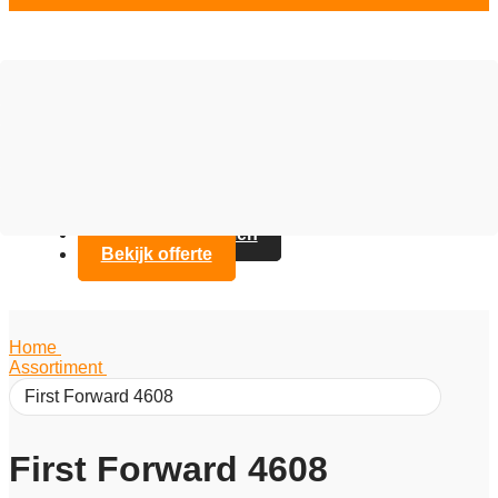
Vloer opties
Assortiment
Branches
Over Artifax
Projecten
FAQ
Contact opnemen
Bekijk offerte
Home
/
Assortiment
/
First Forward 4608
First Forward 4608