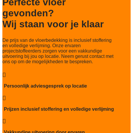
Perfecte vloer
Totaal gwicht
4.300 gr/m2
gevonden?
Lichtechtheid NF EN ISO 105-B02
Wij staan voor je klaar
>7
Slijtvastheid NF EN 1307
De prijs van de vloerbedekking is inclusief stoffering
klasse 33 LC 1+ Rolstoel A
en volledige verlijming. Onze ervaren
projectstoffeerders zorgen voor een vakkundige
Thermische weerstand
uitvoering bij jou op locatie. Neem gerust contact met
0,062 m2.K/W
ons op om de mogelijkheden te bespreken.
Geluidsisolatie
26 dB

Brandwerend
Persoonlijk adviesgesprek op locatie
Bfl-S1

Particulier gebruik
sterk
Prijzen inclusief stoffering en volledige verlijming
Project gebruik

sterk
Vakkundige uitvoering door ervaren