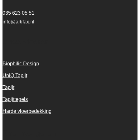
035 623 05 51
info@artifax.nl
Onze vloeren
Biophilic Design
UniQ Tapijt
Tapijt
Tapijttegels
Harde vloerbedekking
Snel navigeren