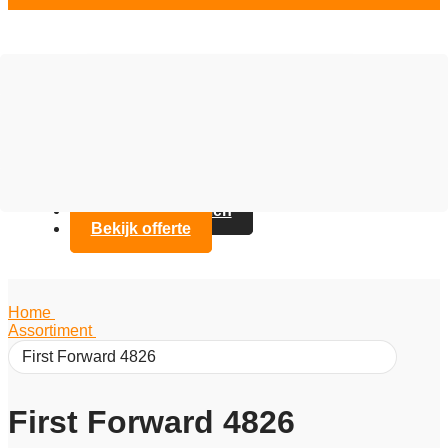
Vloer opties
Assortiment
Branches
Over Artifax
Projecten
FAQ
Contact opnemen
Bekijk offerte
Home
/
Assortiment
/
First Forward 4826
First Forward 4826