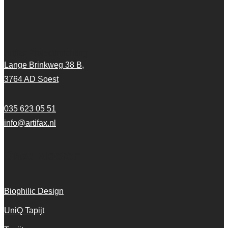
Artifax Projectinrichting
Lange Brinkweg 38 B,
3764 AD Soest
035 623 05 51
info@artifax.nl
Onze vloeren
Biophilic Design
UniQ Tapijt