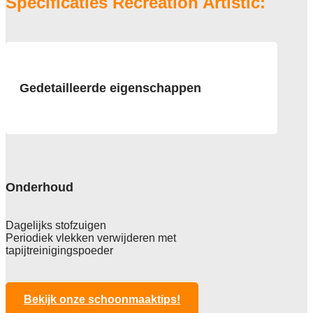
Specificaties Recreation Artistic:
Gedetailleerde eigenschappen
Afmeting
50x50 cm , verpakking 5 m2
Pool
100% Solution Dyed Gerecycled
Onderhoud
Polyamide
Poolgewicht
Dagelijks stofzuigen
583 gr/m2
Periodiek vlekken verwijderen met
tapijtreinigingspoeder
Poolhoogte
2,8 mm
Totale hoogte
Bekijk onze schoonmaaktips!
6,1 mm