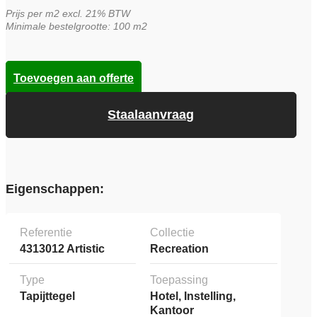
Prijs per m2 excl. 21% BTW
Minimale bestelgrootte: 100 m2
Toevoegen aan offerte
Staalaanvraag
Eigenschappen:
Referentie
Collectie
4313012 Artistic
Recreation
Type
Toepassing
Tapijttegel
Hotel, Instelling,
Kantoor