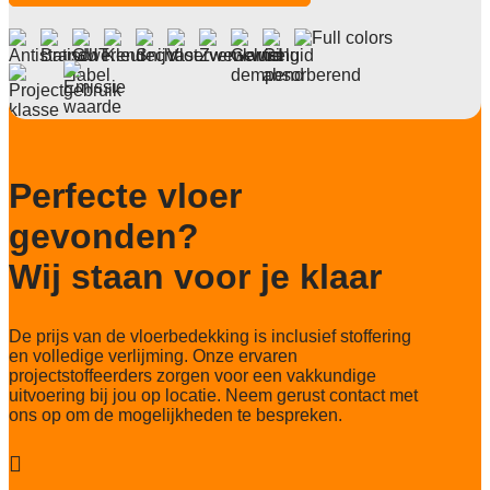
Anti statisch
Antistatisch (≤ 2 kV)
Deling
1/12
Aantal noppen
162.840/m2
Perfecte vloer
Totaal gwicht
gevonden?
3.815 gr/m2
Wij staan voor je klaar
Lichtechtheid NF EN ISO 105-B02
>7
De prijs van de vloerbedekking is inclusief stoffering
Slijtvastheid NF EN 1307
en volledige verlijming. Onze ervaren
klasse 33 LC 1+ Rolstoel A
projectstoffeerders zorgen voor een vakkundige
uitvoering bij jou op locatie. Neem gerust contact met
Thermische weerstand
ons op om de mogelijkheden te bespreken.
0,077
Geluidsisolatie

23 dB