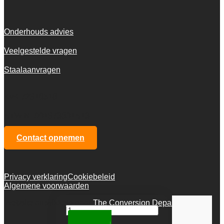
Onderhouds advies
Veelgestelde vragen
Staalaanvragen
KvK 72916516
BTW NL001973601B13
Contact opnemen
Privacy verklaring
Cookiebeleid
Algemene voorwaarden
Website ontwikkeld door
The Conversion Department
Recreation
Artistic
Toevoegen