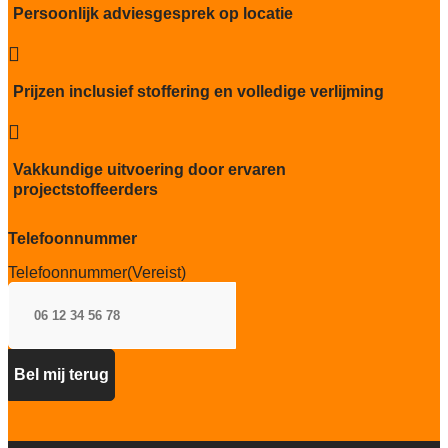
Persoonlijk adviesgesprek op locatie
Brandwerend
Bfl-s1

Kwaliteitslabel GUT
Prijzen inclusief stoffering en volledige verlijming
Ja

Recycleerbaar
Interface ReEntry programma en
Vakkundige uitvoering door ervaren
hergebruikt worden als grondstof in
projectstoffeerders
nieuwe tapijttegels.
Particulier gebruik
Telefoonnummer
sterk
Telefoonnummer
(Vereist)
Project gebruik
sterk