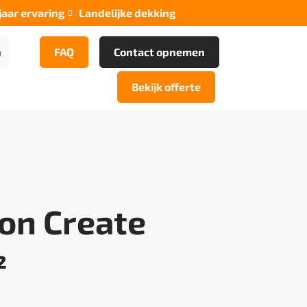
jaar ervaring
Landelijke dekking

n
FAQ
Contact opnemen
Bekijk offerte
on Create
²