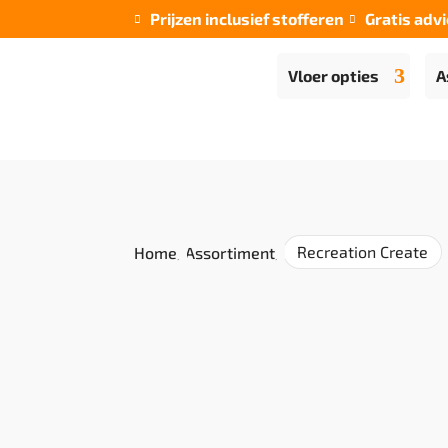
Prijzen inclusief stofferen
Gratis advi


Vloer opties
A
Recreation Create
Home
/
Assortiment
/