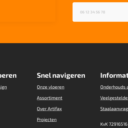
Telefoonnummer
(Vereist)
oeren
Snel navigeren
Informat
sign
Onze vloeren
Onderhouds 
Assortiment
Veelgestelde
Over Artifax
Staalaanvra
Projecten
KvK 72916516