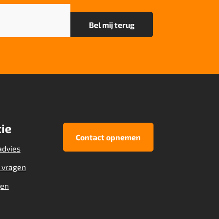
ie
Contact opnemen
advies
 vragen
gen