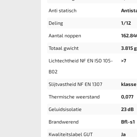
Anti statisch
Antista
Deling
1/12
Aantal noppen
162.8
Totaal gwicht
3.815 
Lichtechtheid NF EN ISO 105-
>7
B02
Slijtvastheid NF EN 1307
klasse 
Thermische weerstand
0,077
Geluidsisolatie
23 dB
Brandwerend
Bfl-s1
Kwaliteitslabel GUT
Ja