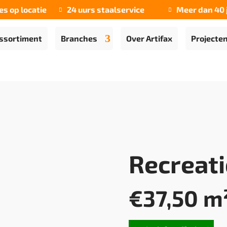
es op locatie
24 uurs staalservice
Meer dan 40 


ssortiment
Branches
Over Artifax
Projecte
Recreati
€
37,50
m