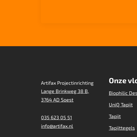
Onze vl
Artifax Projectinrichting
Lange Brinkweg 38 B,
Biophilic De
3764 AD Soest
UniQ Tapijt
Tapijt
035 623 05 51
info@artifax.nl
Tapijttegels