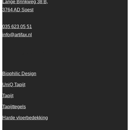
Lange Brinkweg 38 B,
3764 AD Soest
035 623 05 51
info@artifax.nl
Onze vloeren
Biophilic Design
UniQ Tapijt
Tapijt
Tapijttegels
Harde vloerbedekking