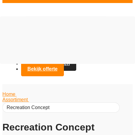
Vloer opties
Assortiment
Branches
Over Artifax
Projecten
FAQ
Contact opnemen
Bekijk offerte
Home
/
Assortiment
/
Recreation Concept
Recreation Concept