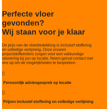
Aantal noppen
162.840/m2
Perfecte vloer
Totaal gwicht
gevonden?
3.815 gr/m2
Wij staan voor je klaar
Lichtechtheid NF EN ISO 105-B02
>7
De prijs van de vloerbedekking is inclusief stoffering
Slijtvastheid NF EN 1307
en volledige verlijming. Onze ervaren
klasse 33 LC 1+ Rolstoel A
projectstoffeerders zorgen voor een vakkundige
uitvoering bij jou op locatie. Neem gerust contact met
Thermische weerstand
ons op om de mogelijkheden te bespreken.
0,077
Geluidsisolatie

23 dB
Persoonlijk adviesgesprek op locatie
Brandwerend
Bfl-s1

Kwaliteitslabel GUT
Prijzen inclusief stoffering en volledige verlijming
Ja