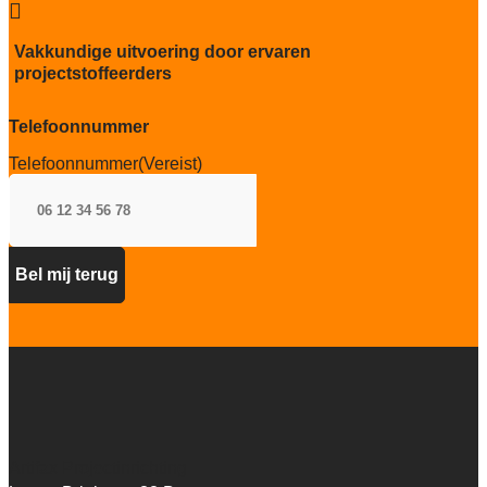

Recycleerbaar
Interface ReEntry programma en
Vakkundige uitvoering door ervaren
hergebruikt worden als grondstof in
projectstoffeerders
nieuwe tapijttegels.
Particulier gebruik
Telefoonnummer
sterk
Telefoonnummer
(Vereist)
Project gebruik
sterk
Artifax Projectinrichting