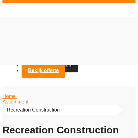
Vloer opties
Assortiment
Branches
Over Artifax
Projecten
FAQ
Contact opnemen
Bekijk offerte
Home
/
Assortiment
/
Recreation Construction
Recreation Construction