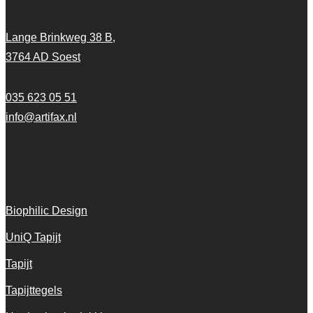
Artifax Projectinrichting
Lange Brinkweg 38 B,
3764 AD Soest
035 623 05 51
info@artifax.nl
Onze vloeren
Biophilic Design
UniQ Tapijt
Tapijt
Tapijttegels