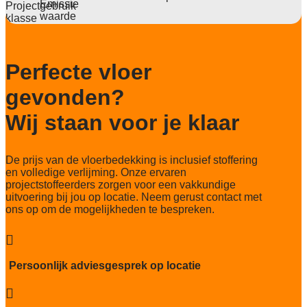
Deling
1/12
Aantal noppen
162.840/m2
Perfecte vloer
Totaal gwicht
gevonden?
3.815 gr/m2
Wij staan voor je klaar
Lichtechtheid NF EN ISO 105-B02
>7
De prijs van de vloerbedekking is inclusief stoffering
Slijtvastheid NF EN 1307
en volledige verlijming. Onze ervaren
klasse 33 LC 1+ Rolstoel A
projectstoffeerders zorgen voor een vakkundige
uitvoering bij jou op locatie. Neem gerust contact met
Thermische weerstand
ons op om de mogelijkheden te bespreken.
0,077
Geluidsisolatie

23 dB
Persoonlijk adviesgesprek op locatie
Brandwerend
Bfl-s1
