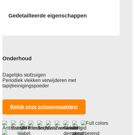
Gedetailleerde eigenschappen
Afmeting
50x50 cm , verpakking 5 m2
Pool
100% Solution Dyed Gerecycled
Onderhoud
Polyamide
Poolgewicht
Dagelijks stofzuigen
583 gr/m2
Periodiek vlekken verwijderen met
tapijtreinigingspoeder
Poolhoogte
2,8 mm
Totale hoogte
Bekijk onze schoonmaaktips!
6,1 mm
Anti statisch
Antistatisch (≤ 2 kV)