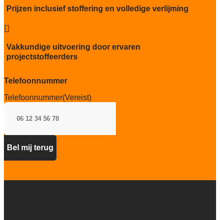
Kwaliteitslabel GUT
Prijzen inclusief stoffering en volledige verlijming
Ja

Recycleerbaar
Interface ReEntry programma en
Vakkundige uitvoering door ervaren
hergebruikt worden als grondstof in
projectstoffeerders
nieuwe tapijttegels.
Particulier gebruik
Telefoonnummer
sterk
Telefoonnummer
(Vereist)
Project gebruik
sterk