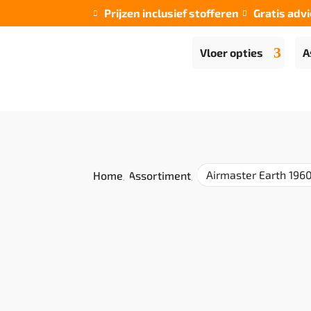
Prijzen inclusief stofferen
Gratis advi


Vloer opties
A
Airmaster Earth 196
Home
/
Assortiment
/