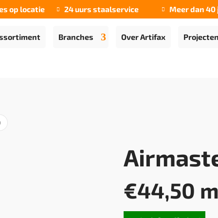
es op locatie
24 uurs staalservice
Meer dan 40 


ssortiment
Branches
Over Artifax
Projecte
0
Airmaste
€
44,50
m