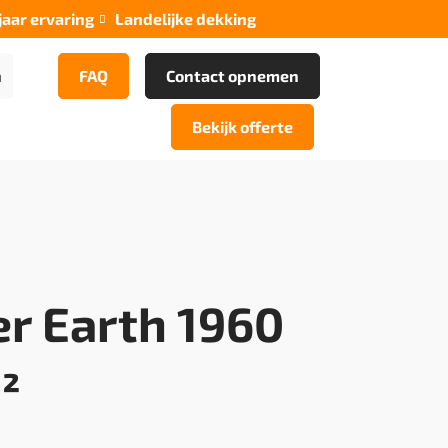
jaar ervaring
Landelijke dekking

n
FAQ
Contact opnemen
Bekijk offerte
r Earth 1960
²