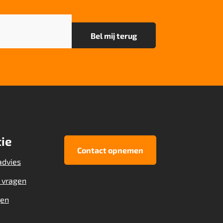
ie
Contact opnemen
advies
 vragen
gen