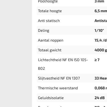
Poolhoogte
3 mm
Totale hoogte
6,5 m
Anti statisch
Antista
Deling
1/10"
Aantal noppen
15,4 /
Totaal gwicht
4000 
Lichtechtheid NF EN ISO 105-
≥ 7
B02
Slijtvastheid NF EN 1307
33 Hea
Thermische weerstand
0,068
Geluidsisolatie
24 dB