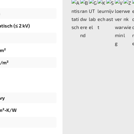
m
tisch (≤ 2 kV)
dm²
g/m²
vy
 m²•K/W