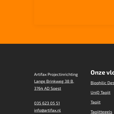
Onze vl
Artifax Projectinrichting
Lange Brinkweg 38 B,
Biophilic De
3764 AD Soest
UniQ Tapijt
Tapijt
035 623 05 51
info@artifax.nl
Tapijttegels