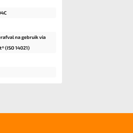
04C
erafval na gebruik via
t® (ISO 14021)