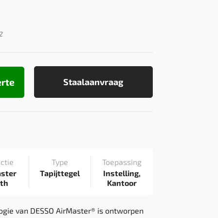
2
erte
Staalaanvraag
ctie
Type
Toepassing
aster
Tapijttegel
Instelling,
rth
Kantoor
ogie van DESSO AirMaster® is ontworpen