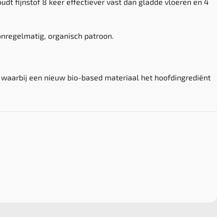
t fijnstof 8 keer effectiever vast dan gladde vloeren en 4
onregelmatig, organisch patroon.
 waarbij een nieuw bio-based materiaal het hoofdingrediënt