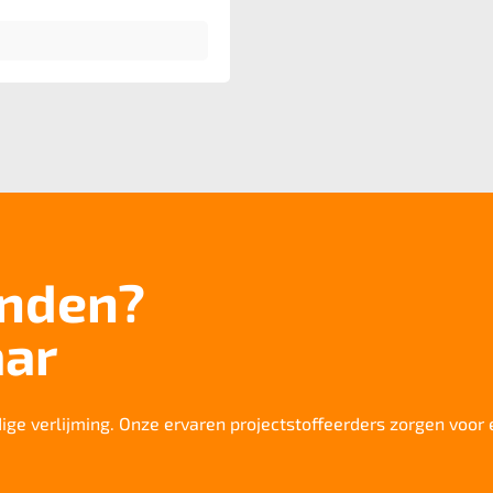
onden?
aar
edige verlijming. Onze ervaren projectstoffeerders zorgen voor