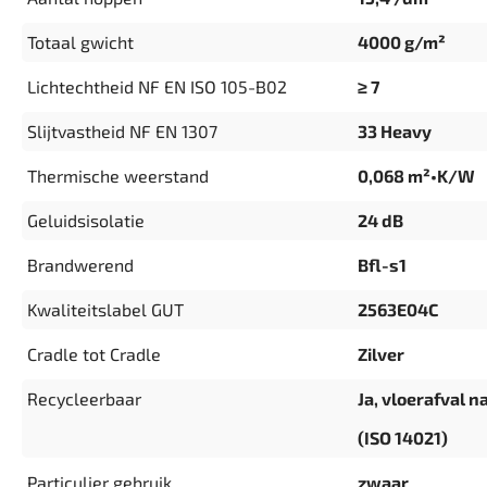
Totaal gwicht
4000 g/m²
Lichtechtheid NF EN ISO 105-B02
≥ 7
Slijtvastheid NF EN 1307
33 Heavy
Thermische weerstand
0,068 m²•K/W
Geluidsisolatie
24 dB
Brandwerend
Bfl-s1
Kwaliteitslabel GUT
2563E04C
Cradle tot Cradle
Zilver
Recycleerbaar
Ja, vloerafval n
(ISO 14021)
Particulier gebruik
zwaar