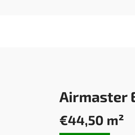
Airmaster 
€
44,50
m²