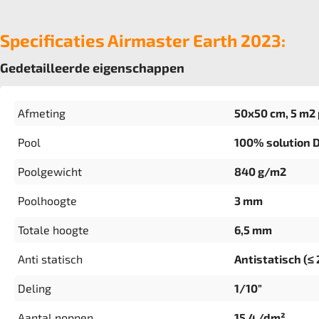
Specificaties Airmaster Earth 2023:
Gedetailleerde eigenschappen
Afmeting
50x50 cm, 5 m2 
Pool
100% solution 
Poolgewicht
840 g/m2
Poolhoogte
3 mm
Totale hoogte
6,5 mm
Anti statisch
Antistatisch (≤ 
Deling
1/10"
Aantal noppen
15,4 /dm²