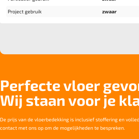
Project gebruik
zwaar
Perfecte vloer gev
Wij staan voor je kl
De prijs van de vloerbedekking is inclusief stoffering en voll
contact met ons op om de mogelijkheden te bespreken.