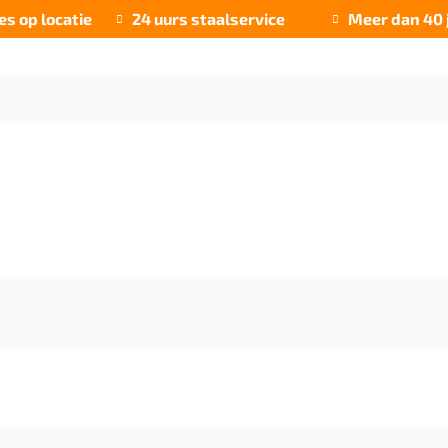
es op locatie
24 uurs staalservice
Meer dan 40 

