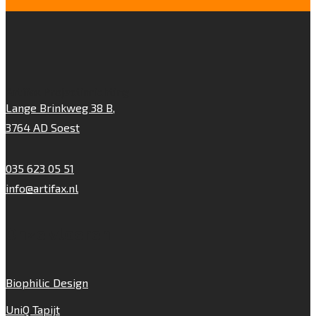
Artifax Projectinrichting
Lange Brinkweg 38 B,
3764 AD Soest
035 623 05 51
info@artifax.nl
Onze vloeren
Biophilic Design
UniQ Tapijt