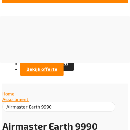
Vloer opties
Assortiment
Branches
Over Artifax
Projecten
FAQ
Contact opnemen
Bekijk offerte
Home
/
Assortiment
/
Airmaster Earth 9990
Airmaster Earth 9990