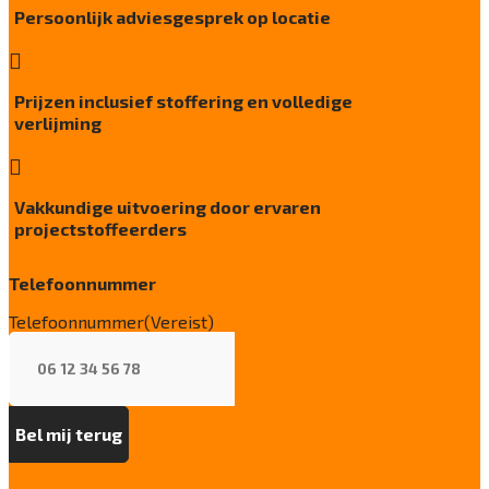
Persoonlijk adviesgesprek op locatie
Brandwerend

Bfl-s1
Kwaliteitslabel GUT
Prijzen inclusief stoffering en volledige
2563E04C
verlijming
Cradle tot Cradle

Zilver
Vakkundige uitvoering door ervaren
Recycleerbaar
projectstoffeerders
Ja, vloerafval na gebruik via ReStart®
(ISO 14021)
Telefoonnummer
Particulier gebruik
Telefoonnummer
(Vereist)
zwaar
Project gebruik
zwaar