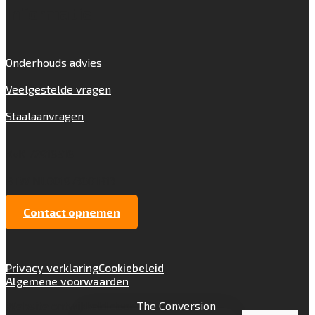
Informatie
Onderhouds advies
Veelgestelde vragen
Staalaanvragen
KvK 72916516
BTW NL001973601B13
Contact opnemen
Privacy verklaring
Cookiebeleid
Algemene voorwaarden
Website ontwikkeld door
The Conversion