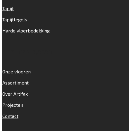
Tapijt
Tapijttegels
Harde vloerbedekking
Snel navigeren
Onze vloeren
Assortiment
Over Artifax
Projecten
Contact