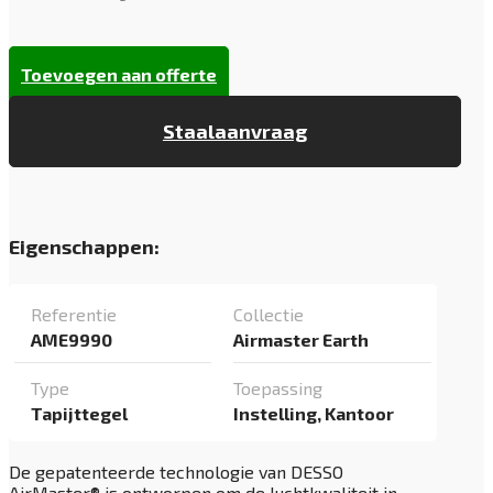
Toevoegen aan offerte
Staalaanvraag
Eigenschappen:
Referentie
Collectie
AME9990
Airmaster Earth
Type
Toepassing
Tapijttegel
Instelling, Kantoor
De gepatenteerde technologie van DESSO
AirMaster® is ontworpen om de luchtkwaliteit in