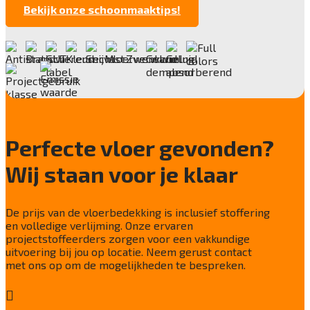
6,5 mm
Bekijk onze schoonmaaktips!
Anti statisch
Antistatisch (≤ 2 kV)
Deling
1/10"
Aantal noppen
15,4 /dm²
Perfecte vloer gevonden?
Totaal gwicht
4000 g/m²
Wij staan voor je klaar
Lichtechtheid NF EN ISO 105-B02
≥ 7
De prijs van de vloerbedekking is inclusief stoffering
Slijtvastheid NF EN 1307
en volledige verlijming. Onze ervaren
33 Heavy
projectstoffeerders zorgen voor een vakkundige
uitvoering bij jou op locatie. Neem gerust contact
Thermische weerstand
met ons op om de mogelijkheden te bespreken.
0,068 m²•K/W

Geluidsisolatie
24 dB