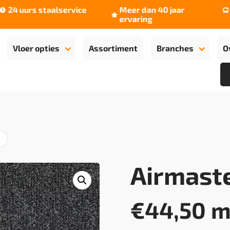
24 uurs staalservice
Meer dan 40 jaar
La


ervaring
Vloer opties
Assortiment
Branches
O
2
Airmaste
€
44,50
m