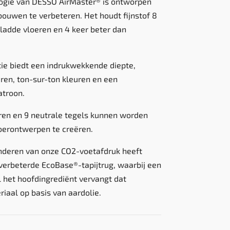
ogie van DESSO AirMaster® is ontworpen
bouwen te verbeteren. Het houdt fijnstof 8
gladde vloeren en 4 keer beter dan
tie biedt een indrukwekkende diepte,
ren, ton-sur-ton kleuren en een
atroon.
en en 9 neutrale tegels kunnen worden
oerontwerpen te creëren.
inderen van onze CO2-voetafdruk heeft
verbeterde EcoBase®-tapijtrug, waarbij een
 het hoofdingrediënt vervangt dat
iaal op basis van aardolie.