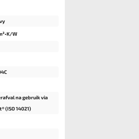
vy
 m²•K/W
04C
erafval na gebruik via
t® (ISO 14021)