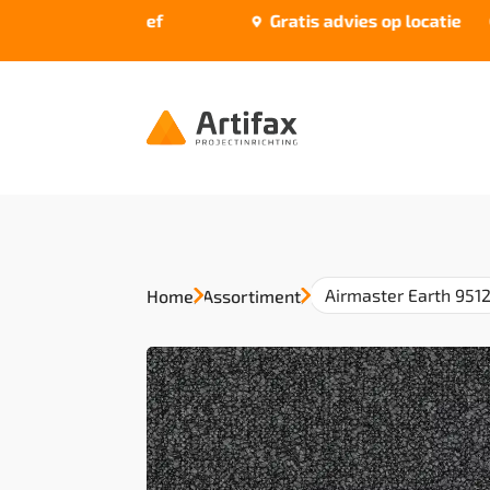
Prijzen inclusief
Gratis advies op locatie


stofferen
Airmaster Earth 951
Home
/
Assortiment
/