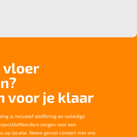
 vloer
n?
n voor je klaar
ing is inclusief stoffering en volledige
rojectstoffeerders zorgen voor een
jou op locatie. Neem gerust contact met ons