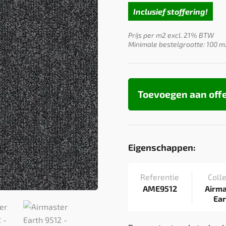
Inclusief stoffering!
Prijs per m2 excl. 21% BTW
Minimale bestelgrootte: 100 m
Toevoegen aan off
Eigenschappen:
Referentie
Colle
AME9512
Airm
Ea