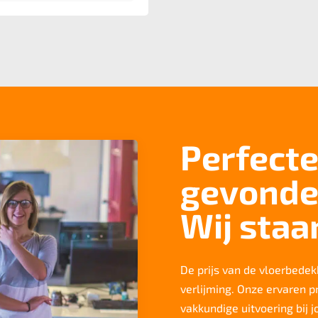
Perfecte
gevonde
Wij staa
De prijs van de vloerbedekk
verlijming. Onze ervaren p
vakkundige uitvoering bij 