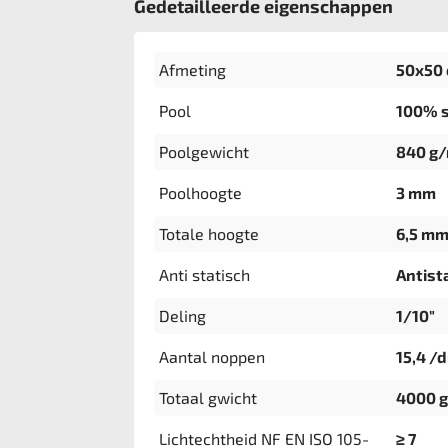
Gedetailleerde eigenschappen
Afmeting
50x50 
Pool
100% s
Poolgewicht
840 g
Poolhoogte
3 mm
Totale hoogte
6,5 m
Anti statisch
Antista
Deling
1/10"
Aantal noppen
15,4 /
Totaal gwicht
4000 
Lichtechtheid NF EN ISO 105-
≥ 7