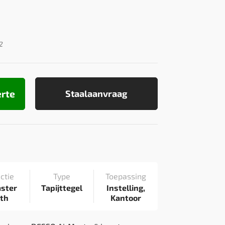
2
erte
Staalaanvraag
ctie
Type
Toepassing
aster
Tapijttegel
Instelling,
rth
Kantoor