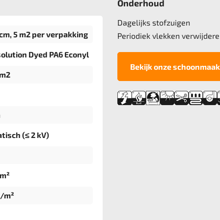
Onderhoud
Dagelijks stofzuigen
cm, 5 m2 per verpakking
Periodiek vlekken verwijdere
olution Dyed PA6 Econyl
Bekijk onze schoonmaak
/m2
m
tisch (≤ 2 kV)
dm²
g/m²