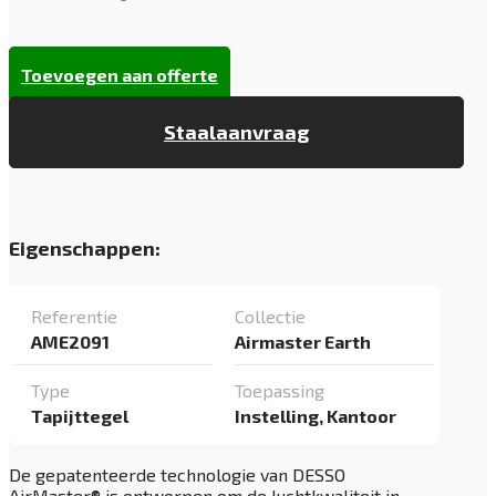
Toevoegen aan offerte
Staalaanvraag
Eigenschappen:
Referentie
Collectie
AME2091
Airmaster Earth
Type
Toepassing
Tapijttegel
Instelling, Kantoor
De gepatenteerde technologie van DESSO
AirMaster® is ontworpen om de luchtkwaliteit in