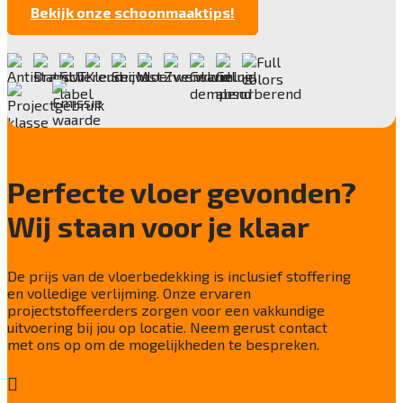
6,5 mm
Bekijk onze schoonmaaktips!
Anti statisch
Antistatisch (≤ 2 kV)
Deling
1/10"
Aantal noppen
15,4 /dm²
Perfecte vloer gevonden?
Totaal gwicht
4000 g/m²
Wij staan voor je klaar
Lichtechtheid NF EN ISO 105-B02
≥ 7
De prijs van de vloerbedekking is inclusief stoffering
Slijtvastheid NF EN 1307
en volledige verlijming. Onze ervaren
33 Heavy
projectstoffeerders zorgen voor een vakkundige
uitvoering bij jou op locatie. Neem gerust contact
Thermische weerstand
met ons op om de mogelijkheden te bespreken.
0,068 m²•K/W

Geluidsisolatie
24 dB