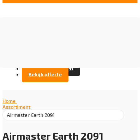
Vloer opties
Assortiment
Branches
Over Artifax
Projecten
FAQ
Contact opnemen
Bekijk offerte
Home
/
Assortiment
/
Airmaster Earth 2091
Airmaster Earth 2091