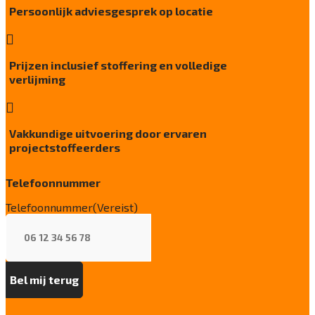
Persoonlijk adviesgesprek op locatie
Brandwerend

Bfl-s1
Kwaliteitslabel GUT
Prijzen inclusief stoffering en volledige
2563E04C
verlijming
Cradle tot Cradle

Zilver
Vakkundige uitvoering door ervaren
Recycleerbaar
projectstoffeerders
Ja, vloerafval na gebruik via ReStart®
(ISO 14021)
Telefoonnummer
Particulier gebruik
Telefoonnummer
(Vereist)
zwaar
Project gebruik
zwaar