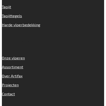
Tapijt
Tapijttegels
Harde vloerbedekking
Snel navigeren
Onze vloeren
Assortiment
Over Artifax
Projecten
Contact