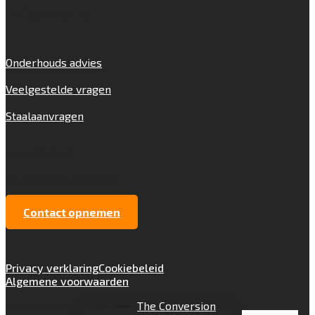
Informatie
Onderhouds advies
Veelgestelde vragen
Staalaanvragen
KvK 72916516
BTW NL001973601B13
Contact opnemen
Privacy verklaring
Cookiebeleid
Algemene voorwaarden
Website ontwikkeld door
The Conversion