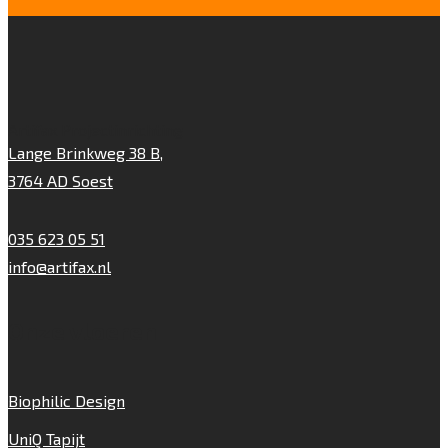
Artifax Projectinrichting
Lange Brinkweg 38 B,
3764 AD Soest
035 623 05 51
info@artifax.nl
Onze vloeren
Biophilic Design
UniQ Tapijt