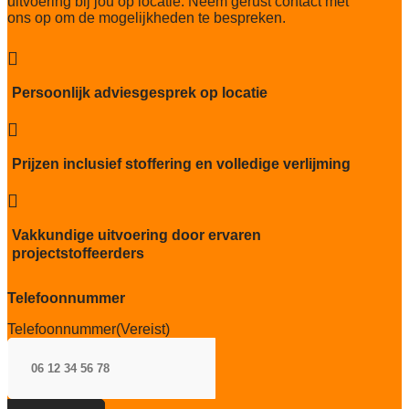
uitvoering bij jou op locatie. Neem gerust contact met
25 dB
ons op om de mogelijkheden te bespreken.
Brandwerend
Bfl-S1

Kwaliteitslabel GUT
Persoonlijk adviesgesprek op locatie
5CE3AAE2

Particulier gebruik
sterk
Prijzen inclusief stoffering en volledige verlijming
Project gebruik

sterk
Vakkundige uitvoering door ervaren
projectstoffeerders
Telefoonnummer
Telefoonnummer
(Vereist)