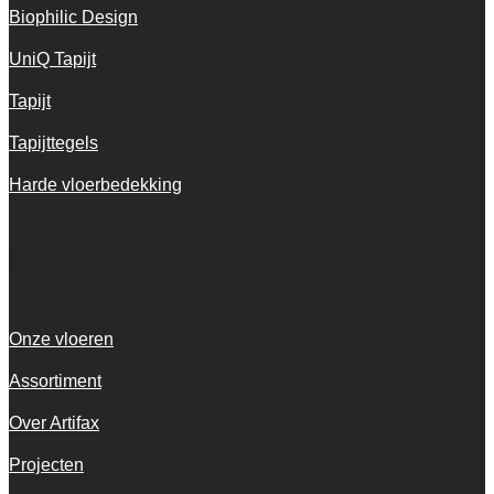
Biophilic Design
UniQ Tapijt
Tapijt
Tapijttegels
Harde vloerbedekking
Snel navigeren
Onze vloeren
Assortiment
Over Artifax
Projecten