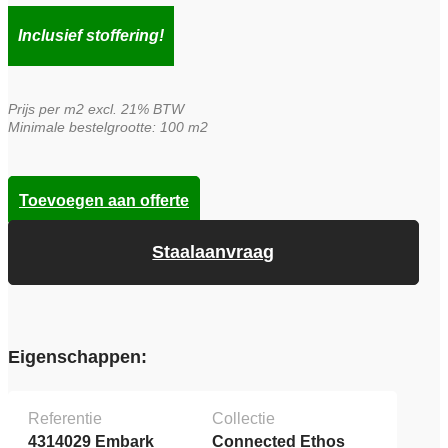
prijs
prijs
Inclusief stoffering!
was:
is:
Prijs per m2 excl. 21% BTW
€55,00.
€39,95.
Minimale bestelgrootte: 100 m2
Toevoegen aan offerte
Staalaanvraag
Eigenschappen:
Referentie
Collectie
4314029 Embark
Connected Ethos