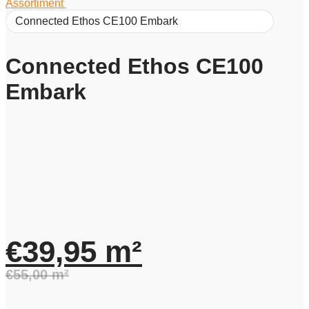
Assortiment
/
Connected Ethos CE100 Embark
Connected Ethos CE100
Embark
€
39,95
m²
€
55,00
m²
Oorspronkelijke
Huidige