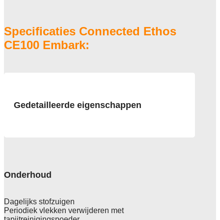
Specificaties Connected Ethos
CE100 Embark:
Gedetailleerde eigenschappen
Afmeting
50x50 cm, 5m2 doos
Pool
100% Recycled Solution Dyed Yarn
Onderhoud
Poolgewicht
624 g/m2
Dagelijks stofzuigen
Periodiek vlekken verwijderen met
Poolhoogte
tapijtreinigingspoeder