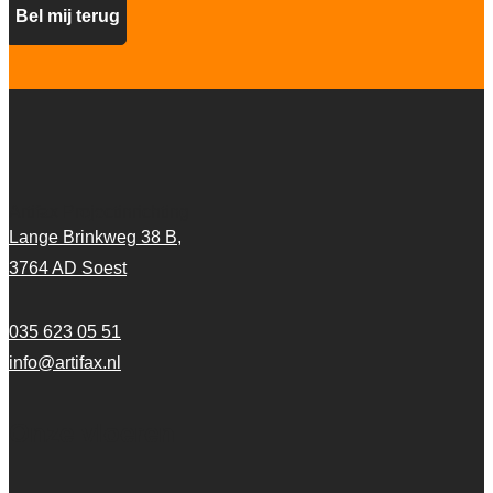
Artifax Projectinrichting
Lange Brinkweg 38 B,
3764 AD Soest
035 623 05 51
info@artifax.nl
Onze vloeren