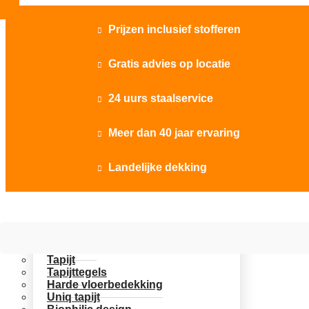
Prijzen inclusief stofferen

Gratis advies op locatie

24 uurs staalservice

Meer dan 40 jaar ervaring

Landelijke dekking

Vloer opties
Uitgelicht
Tapijt
Tapijttegels
Harde vloerbedekking
Uniq tapijt