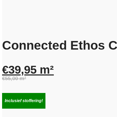
Connected Ethos 
€
39,95
m²
€
55,00
m²
Oorspronkelijke
Huidige
prijs
prijs
Inclusief stoffering!
was:
is: