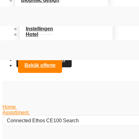
Biophilic design
Assortiment
Branches
Kantoor
Instellingen
Hotel
Over Artifax
Projecten
FAQ
Contact opnemen
Bekijk offerte
Home
/
Assortiment
/
Connected Ethos CE100 Search