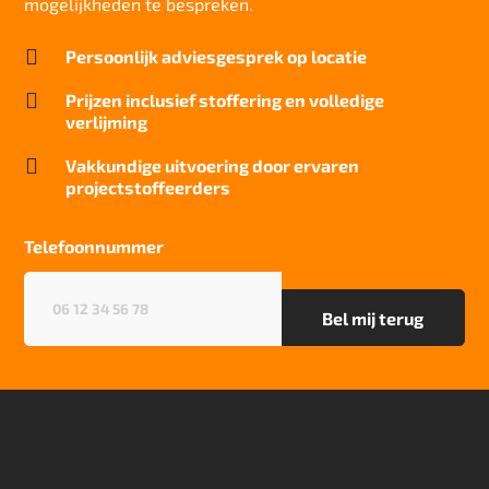
mogelijkheden te bespreken.
Brandwerend

Persoonlijk adviesgesprek op locatie
Bfl-S1
Kwaliteitslabel GUT

Prijzen inclusief stoffering en volledige
5CE3AAE2
verlijming
Particulier gebruik

Vakkundige uitvoering door ervaren
sterk
projectstoffeerders
Project gebruik
sterk
Telefoonnummer
Telefoonnummer
(Vereist)