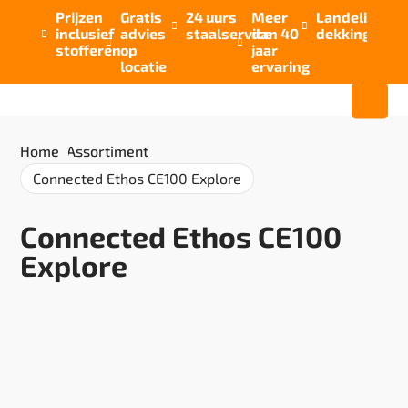
Prijzen
Gratis
24 uurs
Meer
Landelijke


inclusief
advies
staalservice
dan 40
dekking



stofferen
op
jaar
locatie
ervaring
Home
/
Assortiment
/
Connected Ethos CE100 Explore
Connected Ethos CE100
Explore