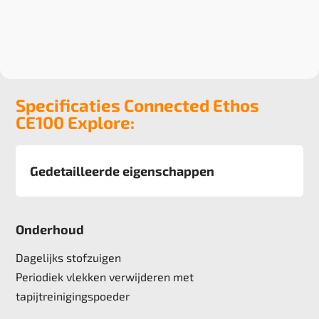
Specificaties Connected Ethos
CE100 Explore:
Gedetailleerde eigenschappen
Afmeting
50x50 cm, 5m2 doos
Onderhoud
Pool
100% Recycled Solution Dyed Yarn
Dagelijks stofzuigen
Poolgewicht
Periodiek vlekken verwijderen met
624 g/m2
tapijtreinigingspoeder
Poolhoogte