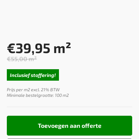
€
39,95
m²
€
55,00
m²
Oorspronkelijke
Huidige
prijs
prijs
Inclusief stoffering!
was:
is:
€55,00.
€39,95.
Prijs per m2 excl. 21% BTW
Minimale bestelgrootte: 100 m2
Toevoegen aan offerte