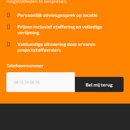
mogelijkheden te bespreken.
Brandwerend

Persoonlijk adviesgesprek op locatie
Bfl-S1
Kwaliteitslabel GUT

Prijzen inclusief stoffering en volledige
5CE3AAE2
verlijming
Particulier gebruik

Vakkundige uitvoering door ervaren
sterk
projectstoffeerders
Project gebruik
sterk
Telefoonnummer
Telefoonnummer
(Vereist)