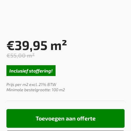
€
39,95
m²
€
55,00
m²
Oorspronkelijke
Huidige
prijs
prijs
Inclusief stoffering!
was:
is:
€55,00.
€39,95.
Prijs per m2 excl. 21% BTW
Minimale bestelgrootte: 100 m2
Toevoegen aan offerte