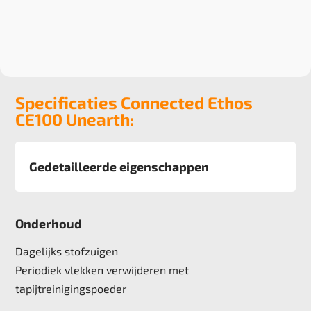
Specificaties Connected Ethos
CE100 Unearth:
Gedetailleerde eigenschappen
Afmeting
50x50 cm, 5m2 doos
Onderhoud
Pool
100% Recycled Solution Dyed Yarn
Dagelijks stofzuigen
Poolgewicht
Periodiek vlekken verwijderen met
624 g/m2
tapijtreinigingspoeder
Poolhoogte