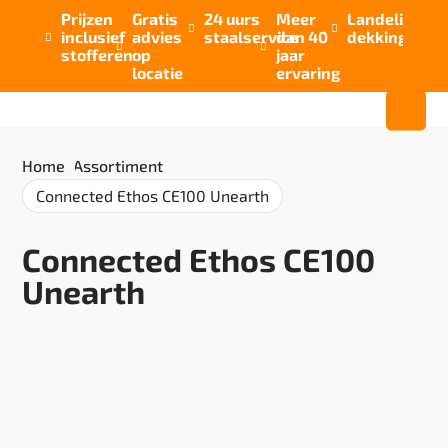
Prijzen
Gratis
24 uurs
Meer
Landelijke


inclusief
advies
staalservice
dan 40
dekking



stofferen
op
jaar
locatie
ervaring
Home
/
Assortiment
/
Connected Ethos CE100 Unearth
Connected Ethos CE100
Unearth