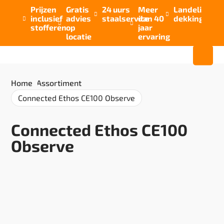
Prijzen
Gratis
24 uurs
Meer
Landelijke


inclusief
advies
staalservice
dan 40
dekking



stofferen
op
jaar
locatie
ervaring
Home
/
Assortiment
/
Connected Ethos CE100 Observe
Connected Ethos CE100
Observe