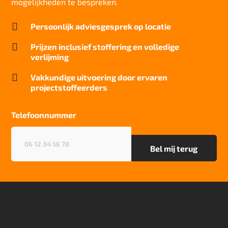
mogelijkheden te bespreken.
Brandwerend

Persoonlijk adviesgesprek op locatie
Bfl-S1
Kwaliteitslabel GUT

Prijzen inclusief stoffering en volledige
5CE3AAE2
verlijming
Particulier gebruik

Vakkundige uitvoering door ervaren
sterk
projectstoffeerders
Project gebruik
sterk
Telefoonnummer
Telefoonnummer
(Vereist)