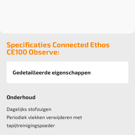
Specificaties Connected Ethos
CE100 Observe:
Gedetailleerde eigenschappen
Afmeting
50x50 cm, 5m2 doos
Onderhoud
Pool
100% Recycled Solution Dyed Yarn
Dagelijks stofzuigen
Poolgewicht
Periodiek vlekken verwijderen met
624 g/m2
tapijtreinigingspoeder
Poolhoogte