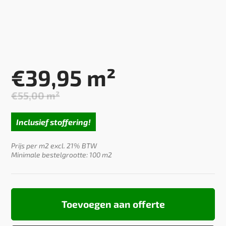
€
39,95
m²
€
55,00
m²
Oorspronkelijke
Huidige
prijs
prijs
Inclusief stoffering!
was:
is:
€55,00.
€39,95.
Prijs per m2 excl. 21% BTW
Minimale bestelgrootte: 100 m2
Toevoegen aan offerte