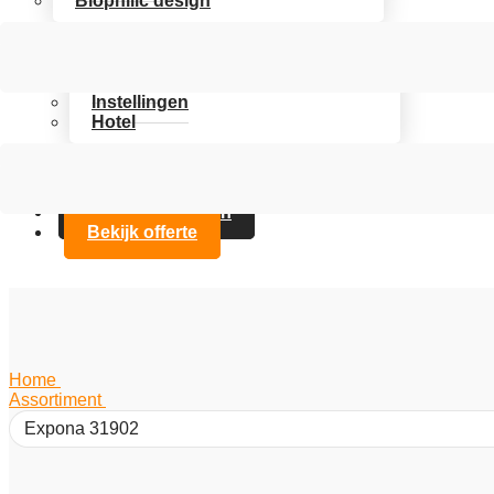
Biophilic design
Assortiment
Branches
Kantoor
Instellingen
Hotel
Over Artifax
Projecten
FAQ
Contact opnemen
Bekijk offerte
Home
/
Assortiment
/
Expona 31902