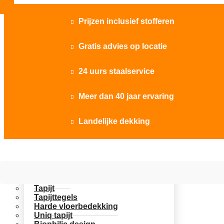
Prijzen inclusief stofferen

Gratis advies op locatie

24 uurs staalservice

Meer dan 40 jaar ervaring

Landelijke dekking

Vloer opties
Uitgelicht
Tapijt
Tapijttegels
Harde vloerbedekking
Uniq tapijt