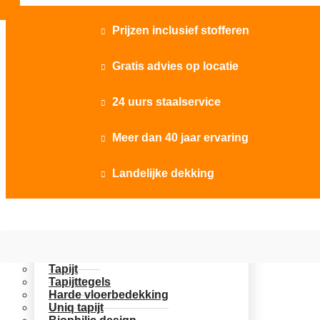
Prijzen inclusief stofferen

Gratis advies op locatie

24 uurs staalservice

Meer dan 40 jaar ervaring

Landelijke dekking

Vloer opties
Uitgelicht
Tapijt
Tapijttegels
Harde vloerbedekking
Uniq tapijt