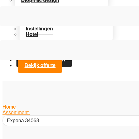
Biophilic design
Assortiment
Branches
Kantoor
Instellingen
Hotel
Over Artifax
Projecten
FAQ
Contact opnemen
Bekijk offerte
Home
/
Assortiment
/
Expona 34068