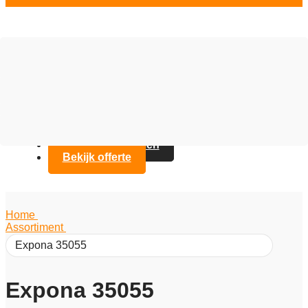
Vloer opties
Assortiment
Branches
Over Artifax
Projecten
FAQ
Contact opnemen
Bekijk offerte
Home
/
Assortiment
/
Expona 35055
Expona 35055