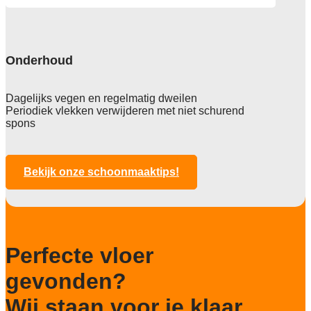
Particulier gebruik
zwaar
Project gebruik
zwaar
Onderhoud
Dagelijks vegen en regelmatig dweilen
Periodiek vlekken verwijderen met niet schurend
spons
Bekijk onze schoonmaaktips!
Perfecte vloer
gevonden?
Wij staan voor je klaar