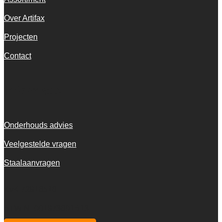
Over Artifax
Projecten
Contact
Informatie
Onderhouds advies
Veelgestelde vragen
Staalaanvragen
KvK 72916516
BTW NL001973601B13