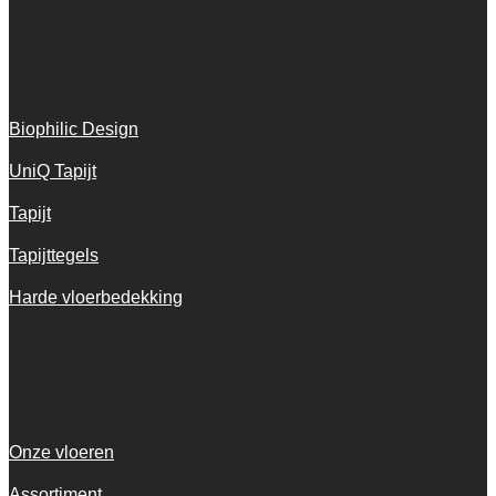
Onze vloeren
Biophilic Design
UniQ Tapijt
Tapijt
Tapijttegels
Harde vloerbedekking
Snel navigeren
Onze vloeren
Assortiment