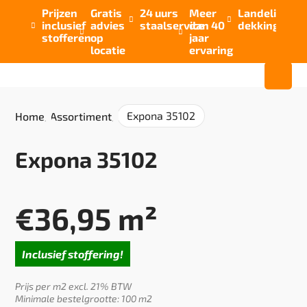
Prijzen
Gratis
24 uurs
Meer
Landelijke


inclusief
advies
staalservice
dan 40
dekking



stofferen
op
jaar
locatie
ervaring
Expona 35102
Home
/
Assortiment
/
Expona 35102
€
36,95
m²
Inclusief stoffering!
Prijs per m2 excl. 21% BTW
Minimale bestelgrootte: 100 m2