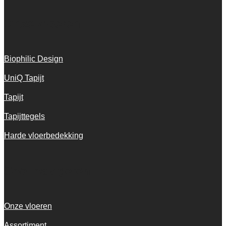
Onze vloeren
Biophilic Design
UniQ Tapijt
Tapijt
Tapijttegels
Harde vloerbedekking
Snel navigeren
Onze vloeren
Assortiment