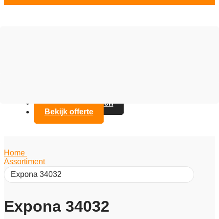
Vloer opties
Assortiment
Branches
Over Artifax
Projecten
FAQ
Contact opnemen
Bekijk offerte
Home
/
Assortiment
/
Expona 34032
Expona 34032