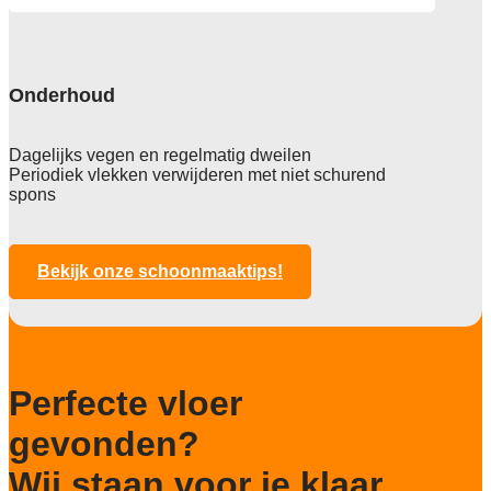
Particulier gebruik
zwaar
Project gebruik
zwaar
Onderhoud
Dagelijks vegen en regelmatig dweilen
Periodiek vlekken verwijderen met niet schurend
spons
Bekijk onze schoonmaaktips!
Perfecte vloer
gevonden?
Wij staan voor je klaar