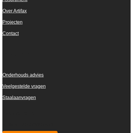
Over Artifax
Projecten
Contact
Informatie
Onderhouds advies
Veelgestelde vragen
Staalaanvragen
KvK 72916516
BTW NL001973601B13