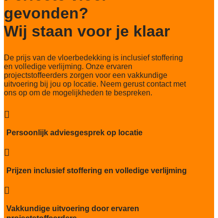
gevonden?
Totaal gwicht
4365 gr/m2
Wij staan voor je klaar
Lichtechtheid NF EN ISO 105-B02
5-6/8
De prijs van de vloerbedekking is inclusief stoffering
Slijtvastheid NF EN 1307
en volledige verlijming. Onze ervaren
klasse 33 LC2 + Rolstoel A
projectstoffeerders zorgen voor een vakkundige
uitvoering bij jou op locatie. Neem gerust contact met
Thermische weerstand
ons op om de mogelijkheden te bespreken.
0.17 m2C / W

Geluidsisolatie
25dB
Persoonlijk adviesgesprek op locatie
Brandwerend

Bfl S1
Kwaliteitslabel GUT
Prijzen inclusief stoffering en volledige verlijming
2D989AF9

Particulier gebruik
Sterk
Vakkundige uitvoering door ervaren