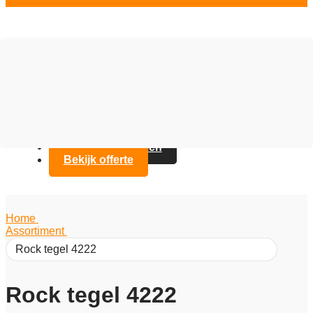
Vloer opties
Assortiment
Branches
Over Artifax
Projecten
FAQ
Contact opnemen
Bekijk offerte
Home
/
Assortiment
/
Rock tegel 4222
Rock tegel 4222