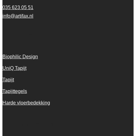
035 623 05 51
info@artifax.nl
Onze vloeren
Biophilic Design
UniQ Tapijt
Tapijt
Tapijttegels
Harde vloerbedekking
Snel navigeren