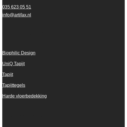
035 623 05 51
info@artifax.nl
Onze vloeren
Biophilic Design
UniQ Tapijt
Tapijt
Tapijttegels
Harde vloerbedekking
Snel navigeren