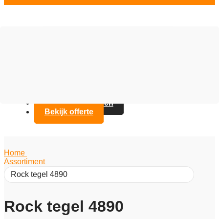
Vloer opties
Assortiment
Branches
Over Artifax
Projecten
FAQ
Contact opnemen
Bekijk offerte
Home
/
Assortiment
/
Rock tegel 4890
Rock tegel 4890