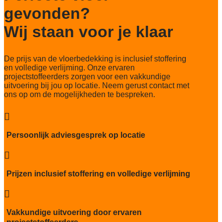
gevonden?
Totaal gwicht
4365 gr/m2
Wij staan voor je klaar
Lichtechtheid NF EN ISO 105-B02
5-6/8
De prijs van de vloerbedekking is inclusief stoffering
Slijtvastheid NF EN 1307
en volledige verlijming. Onze ervaren
klasse 33 LC2 + Rolstoel A
projectstoffeerders zorgen voor een vakkundige
uitvoering bij jou op locatie. Neem gerust contact met
Thermische weerstand
ons op om de mogelijkheden te bespreken.
0.17 m2C / W

Geluidsisolatie
25dB
Persoonlijk adviesgesprek op locatie
Brandwerend

Bfl S1
Kwaliteitslabel GUT
Prijzen inclusief stoffering en volledige verlijming
2D989AF9

Particulier gebruik
Sterk
Vakkundige uitvoering door ervaren