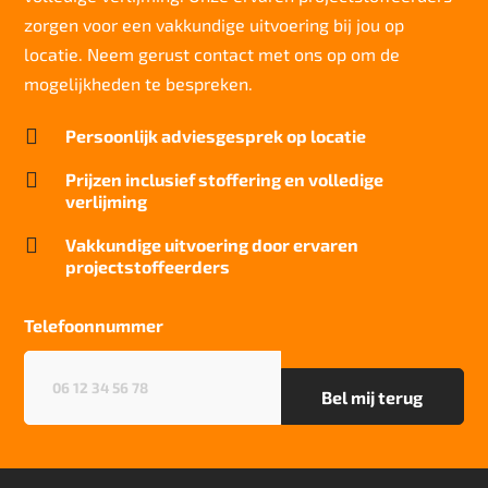
zorgen voor een vakkundige uitvoering bij jou op
Slijtvastheid NF EN 1307
klasse 33 LC2 + Rolstoel A
locatie. Neem gerust contact met ons op om de
mogelijkheden te bespreken.
Thermische weerstand
0.17 m2C / W

Persoonlijk adviesgesprek op locatie
Geluidsisolatie
25dB

Prijzen inclusief stoffering en volledige
verlijming
Brandwerend
Bfl S1

Vakkundige uitvoering door ervaren
projectstoffeerders
Kwaliteitslabel GUT
2D989AF9
Telefoonnummer
Particulier gebruik
Sterk
Telefoonnummer
(Vereist)
Project gebruik
Sterk