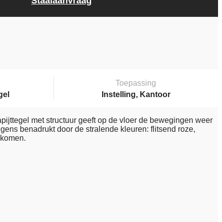
Staalaanvraag
Toepassing
gel
Instelling, Kantoor
tapijttegel met structuur geeft op de vloer de bewegingen weer
gens benadrukt door de stralende kleuren: flitsend roze,
n komen.