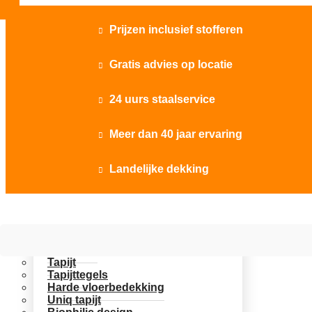
Prijzen inclusief stofferen

Gratis advies op locatie

24 uurs staalservice

Meer dan 40 jaar ervaring

Landelijke dekking

Vloer opties
Uitgelicht
Tapijt
Tapijttegels
Harde vloerbedekking
Uniq tapijt