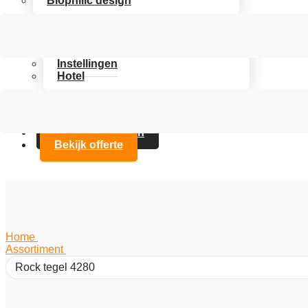
Biophilic design
Assortiment
Branches
Kantoor
Instellingen
Hotel
Over Artifax
Projecten
FAQ
Contact opnemen
Bekijk offerte
Home
/
Assortiment
/
Rock tegel 4280