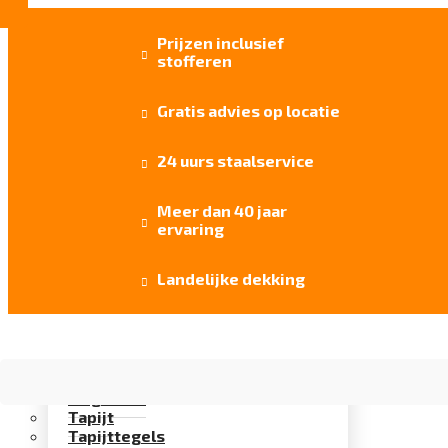
Prijzen inclusief

stofferen
Gratis advies op locatie

24 uurs staalservice

Meer dan 40 jaar

ervaring
Landelijke dekking

Vloer opties
Uitgelicht
Tapijt
Tapijttegels