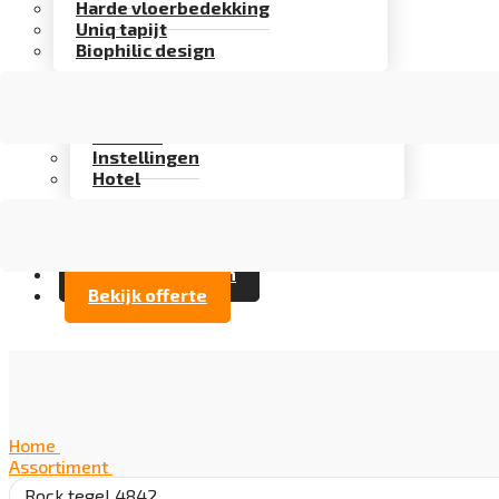
Harde vloerbedekking
Uniq tapijt
Biophilic design
Assortiment
Branches
Kantoor
Instellingen
Hotel
Over Artifax
Projecten
FAQ
Contact opnemen
Bekijk offerte
Home
/
Assortiment
/
Rock tegel 4842